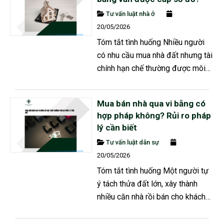
Tư vấn luật nhà ở
20/05/2026
Tóm tắt tình huống Nhiều người
có nhu cầu mua nhà đất nhưng tài
chính hạn chế thường được môi
giới tư vấn mua nhà bằng hình
thức lập vi bằng vì giá rẻ hơn,
Mua bán nhà qua vi bằng có
diện tích lớn hơn hoặc vị trí đẹp
hợp pháp không? Rủi ro pháp
hơn so với nhà có sổ đỏ đầy đủ
lý cần biết
pháp lý. Không ít môi giới còn
Tư vấn luật dân sự
khẳng định rằng theo Luật Đất
20/05/2026
đai mới, tất cả trường hợp mua...
Tóm tắt tình huống Một người tự
ý tách thửa đất lớn, xây thành
nhiều căn nhà rồi bán cho khách
bằng hình thức lập vi bằng. Nhiều
người vì thấy giá rẻ nên vẫn mua,