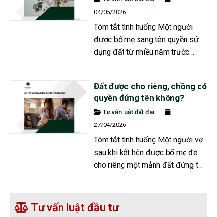
nuôi gà và trồng rau lại bắt đầu
04/05/2026
có thái độ tiêu cực khi biết chủ
Tóm tắt tình huống Một người
đất muốn bán, liên tục có lời...
được bố mẹ sang tên quyền sử
dụng đất từ nhiều năm trước
nhưng gần đây khi kiểm tra lại
giấy chứng nhận quyền sử dụng
Đất được cho riêng, chồng có
đất thì phát hiện số chứng minh
quyền đứng tên không?
nhân dân ghi trên sổ đỏ bị sai
Tư vấn luật đất đai
một chữ số, trong khi họ tên, địa
27/04/2026
chỉ và các thông tin cá nhân khác
Tóm tắt tình huống Một người vợ
đều chính xác, sau khi được cấp
sau khi kết hôn được bố mẹ đẻ
thẻ...
cho riêng một mảnh đất đứng tên
mình, sau đó sử dụng một phần
để trồng trọt chăn nuôi cùng
chồng và một phần cho thuê lấy
Tư vấn luật đầu tư
tiền chi tiêu cá nhân, tuy nhiên