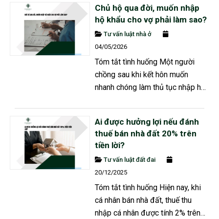
Chủ hộ qua đời, muốn nhập
đồng thời cho rằng đã có Thừa
hộ khẩu cho vợ phải làm sao?
phát lại lập vi bằng thì giao dịch
Tư vấn luật nhà ở
sẽ được pháp luật bảo vệ. Sau
04/05/2026
nhiều lần chuyển nhượng qua vi
Tóm tắt tình huống Một người
bằng, chủ đất ban đầu lại bán
chồng sau khi kết hôn muốn
toàn...
nhanh chóng làm thủ tục nhập hộ
khẩu cho vợ vào hộ gia đình
nhưng gặp vướng mắc do chủ hộ
Ai được hưởng lợi nếu đánh
hiện tại là ông nội đã qua đời từ
thuế bán nhà đất 20% trên
lâu, trong khi thông tin cư trú trên
tiền lời?
hệ thống vẫn chưa thay đổi, điều
Tư vấn luật đất đai
này khiến gia đình không biết có
20/12/2025
thể thực hiện ngay thủ tục nhập...
Tóm tắt tình huống Hiện nay, khi
cá nhân bán nhà đất, thuế thu
nhập cá nhân được tính 2% trên