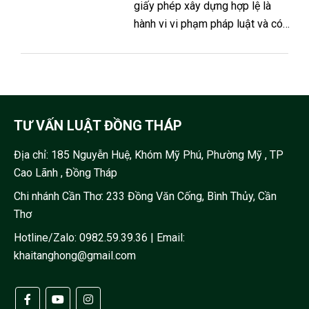
giấy phép xây dựng hợp lệ là
hành vi vi phạm pháp luật và có
thể dẫn đến hậu quả nghiêm
trọng như xử phạt hành chính,
buộc tháo dỡ. Tuy nhiên, vẫn có
hướng khắc phục nếu người dân
chủ động thực hiện đúng quy
TƯ VẤN LUẬT ĐỒNG THÁP
trình. 1. Xây nhà không phép là gì?
Xây nhà không phép là hành vi
Địa chỉ:
185 Nguyễn Huệ, Khóm Mỹ Phú, Phường Mỹ , TP
xây dựng công...
Cao Lãnh , Đồng Tháp
Chi nhánh Cần Thơ: 233 Đồng Văn Cống, Bình Thủy, Cần
Thơ
Hotline/Zalo:
0982.59.39.36
| Email:
khaitanghong@gmail.com