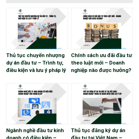
người chồng cho rằng mảnh đất
được cho trong thời kỳ hôn nhân
nên là tài sản chung và yêu cầu
được...
Thủ tục chuyển nhượng
Chính sách ưu đãi đầu tư
dự án đầu tư – Trình tự,
theo luật mới – Doanh
điều kiện và lưu ý pháp lý
nghiệp nào được hưởng?
Ngành nghề đầu tư kinh
Thủ tục đăng ký dự án
doanh có điều kiện –
đầu tư tại Việt Nam –