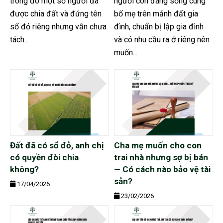
trong đó một số người đã
người con đang sống cùng
được chia đất và đứng tên
bố mẹ trên mảnh đất gia
sổ đỏ riêng nhưng vẫn chưa
đình, chuẩn bị lập gia đình
tách...
và có nhu cầu ra ở riêng nên
muốn...
Đất đã có sổ đỏ, anh chị
Cha mẹ muốn cho con
có quyền đòi chia
trai nhà nhưng sợ bị bán
không?
— Có cách nào bảo vệ tài
sản?
17/04/2026
23/02/2026