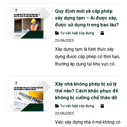
và mục đích sử dụng, pháp luật
Quy định mới về cấp phép
có những quy định rõ ràng về điều
xây dựng tạm – Ai được xây,
kiện và quy trình thực hiện. 1.
được sử dụng trong bao lâu?
Thẩm định thiết kế là gì? Thẩm
Tư vấn luật xây dựng
định thiết kế là quá trình cơ quan
23/06/2025
có thẩm quyền kiểm tra, đánh
Xây dựng tạm là hình thức xây
giá...
dựng được cấp phép có thời hạn,
thường áp dụng tại khu vực có
quy hoạch nhưng chưa thực hiện.
Tuy nhiên, không phải ai cũng
Xây nhà không phép bị xử lý
được cấp phép xây dựng tạm và
thế nào? Cách khắc phục để
việc sử dụng công trình này cũng
không bị cưỡng chế tháo dỡ
có giới hạn rõ ràng. 1. Thế nào là
Tư vấn luật xây dựng
xây dựng tạm? Theo Luật Xây
23/06/2025
dựng 2014 (sửa đổi 2020), xây
Việc xây dựng nhà ở mà không có
dựng tạm là việc...