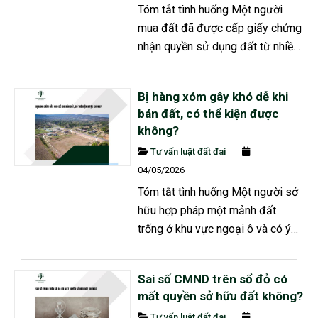
Tóm tắt tình huống Một người
mua đất đã được cấp giấy chứng
nhận quyền sử dụng đất từ nhiều
năm trước nhưng do phải ra nước
ngoài gấp nên chưa sử dụng, sau
Bị hàng xóm gây khó dễ khi
khi trở về thì phát hiện trên mảnh
bán đất, có thể kiện được
đất của mình đã bị người dân
không?
sống gần đó tự ý trồng gần 100
Tư vấn luật đất đai
cây ăn quả, khi yêu cầu dọn dẹp
04/05/2026
và trả lại hiện trạng đất...
Tóm tắt tình huống Một người sở
hữu hợp pháp một mảnh đất
trống ở khu vực ngoại ô và có ý
định chuyển nhượng để thu hồi
vốn, tuy nhiên người hàng xóm
Sai số CMND trên sổ đỏ có
sống liền kề trước đây được cho
mất quyền sở hữu đất không?
nhờ sử dụng một phần đất để
Tư vấn luật đất đai