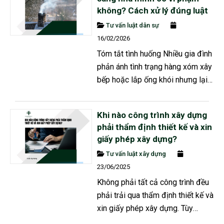
không? Cách xử lý đúng luật
Tư vấn luật dân sự
16/02/2026
Tóm tắt tình huống Nhiều gia đình
phản ánh tình trạng hàng xóm xây
bếp hoặc lắp ống khói nhưng lại
hướng thẳng sang nhà bên cạnh,
khiến khói, mùi và bụi bay trực
Khi nào công trình xây dựng
tiếp vào không gian sinh hoạt. Dù
phải thẩm định thiết kế và xin
đã nhắc nhở nhiều lần, bên gây ra
giấy phép xây dựng?
khói vẫn cho rằng họ xây trên đất
Tư vấn luật xây dựng
của mình nên không vi phạm. Vậy
23/06/2025
pháp luật quy định thế nào và...
Không phải tất cả công trình đều
phải trải qua thẩm định thiết kế và
xin giấy phép xây dựng. Tùy
thuộc vào loại công trình, quy mô