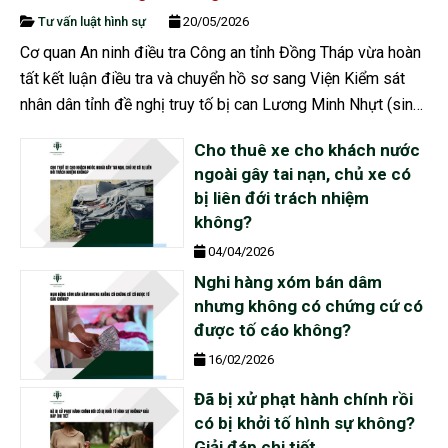
Tư vấn luật hình sự
20/05/2026
Cơ quan An ninh điều tra Công an tỉnh Đồng Tháp vừa hoàn
tất kết luận điều tra và chuyển hồ sơ sang Viện Kiểm sát
nhân dân tỉnh đề nghị truy tố bị can Lương Minh Nhựt (sinh
năm 2001, ngụ xã Tân Phước 3) về hành vi Tàng...
Cho thuê xe cho khách nước
ngoài gây tai nạn, chủ xe có
bị liên đới trách nhiệm
không?
04/04/2026
Nghi hàng xóm bán dâm
nhưng không có chứng cứ có
được tố cáo không?
16/02/2026
Đã bị xử phạt hành chính rồi
có bị khởi tố hình sự không?
Giải đáp chi tiết