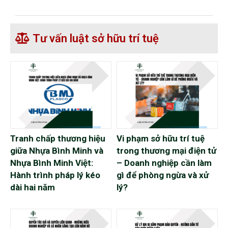
giá chuyển nhượng, bất kể người
bán lãi hay lỗ. Tuy nhiên, Dự thảo
Luật Thuế thu nhập cá nhân (thay
Tư vấn luật sở hữu trí tuệ
thế) đang đề xuất thay đổi căn
bản cách tính thuế: thay vì thu 2%
trên giá bán, sẽ thu 20% trên phần
chênh lệch giữa giá bán và...
Tranh chấp thương hiệu
Vi phạm sở hữu trí tuệ
giữa Nhựa Bình Minh và
trong thương mại điện tử
Nhựa Bình Minh Việt:
– Doanh nghiệp cần làm
Hành trình pháp lý kéo
gì để phòng ngừa và xử
dài hai năm
lý?