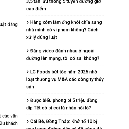
3,5 tấn lưu thông 5 tuyến đường giờ
cao điểm
Hàng xóm làm ống khói chĩa sang
luật đáng
nhà mình có vi phạm không? Cách
xử lý đúng luật
Đăng video đánh nhau ở ngoài
đường lên mạng, tôi có sai không?
LC Foods bứt tốc năm 2025 nhờ
loạt thương vụ M&A các công ty thủy
sản
Được biếu phong bì 5 triệu đồng
dịp Tết có bị coi là nhận hối lộ?
t các vấn
Cái Bè, Đồng Tháp: Khởi tố 10 bị
cầu khách
can trong đường dây cá độ bóng đá