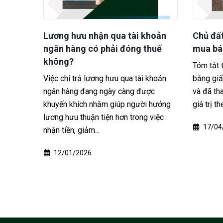
hoản
Chủ đất chết trước khi sang tên,
Khi nà
huế
mua bán đất có vô hiệu không?
người p
gia cả
Tóm tắt tình huống Một người mua đất
khoản
bằng giấy viết tay, có người làm chứng
Việc đăn
ợc
và đã thanh toán khoảng hai phần ba
thuộc để
 hưởng
giá trị theo thỏa thuận, phần còn...
thuế thu
 việc
lợi hợp 
17/04/2026
22/02