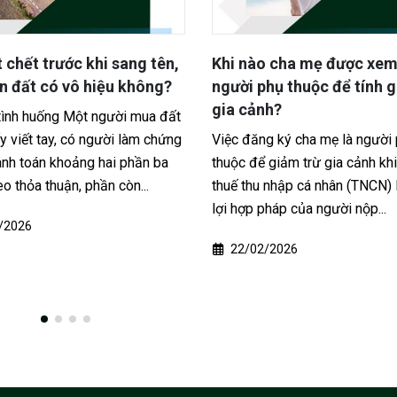
o cha mẹ được xem là
Nhận tiền chuyển khoản 
hụ thuộc để tính giảm trừ
trả lại khi không có công
nh?
Tóm tắt tình huống Anh Bình b
g ký cha mẹ là người phụ
nhận được 180 triệu đồng chu
 giảm trừ gia cảnh khi tính
khoản nhầm vào tài khoản ng
 nhập cá nhân (TNCN) là quyền
cá nhân. Sau đó, người chuyển 
pháp của người nộp...
tục gửi...
/2026
30/01/2026