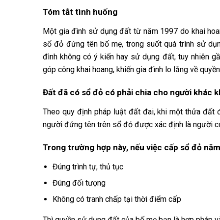
Tóm tắt tình huống
Một gia đình sử dụng đất từ năm 1997 do khai hoa
sổ đỏ đứng tên bố mẹ, trong suốt quá trình sử dụn
đình không có ý kiến hay sử dụng đất, tuy nhiên gầ
góp công khai hoang, khiến gia đình lo lắng về quyề
Đất đã có sổ đỏ có phải chia cho người khác 
Theo quy định pháp luật đất đai, khi một thửa đấ
người đứng tên trên sổ đỏ được xác định là người 
Trong trường hợp này, nếu việc cấp sổ đỏ năm
Đúng trình tự, thủ tục
Đúng đối tượng
Không có tranh chấp tại thời điểm cấp
Thì quyền sử dụng đất của bố mẹ bạn là hợp pháp và