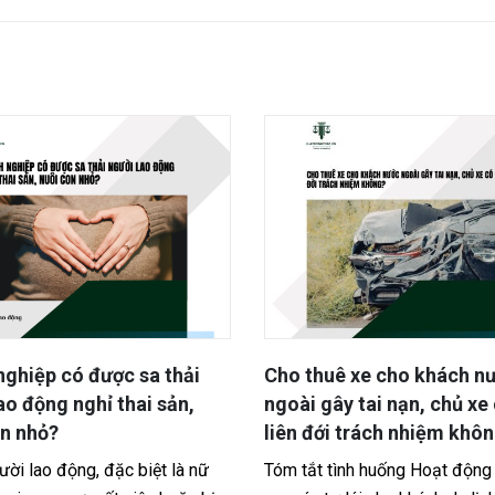
uê xe cho khách nước
Cách nhận thừa kế đất kh
ây tai nạn, chủ xe có bị
mẹ không để lại di chúc
i trách nhiệm không?
Tóm tắt tình huống Một gia đì
tình huống Hoạt động cho thuê
mẹ đứng tên chung mảnh đất