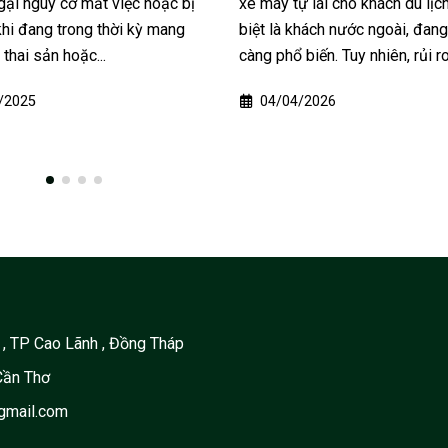
ự lái cho khách du lịch, đặc
cả hai đã qua đời mà không để 
khách nước ngoài, đang ngày
chúc, hiện các con thống...
biến. Tuy nhiên, rủi ro...
17/04/2026
/2026
 TP Cao Lãnh , Đồng Tháp
Cần Thơ
gmail.com