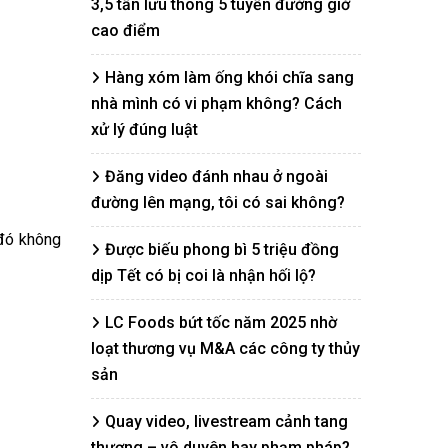
3,5 tấn lưu thông 5 tuyến đường giờ
cao điểm
Hàng xóm làm ống khói chĩa sang
nhà mình có vi phạm không? Cách
xử lý đúng luật
Đăng video đánh nhau ở ngoài
đường lên mạng, tôi có sai không?
 đó không
Được biếu phong bì 5 triệu đồng
dịp Tết có bị coi là nhận hối lộ?
LC Foods bứt tốc năm 2025 nhờ
loạt thương vụ M&A các công ty thủy
sản
Quay video, livestream cảnh tang
thương – vô duyên hay phạm pháp?