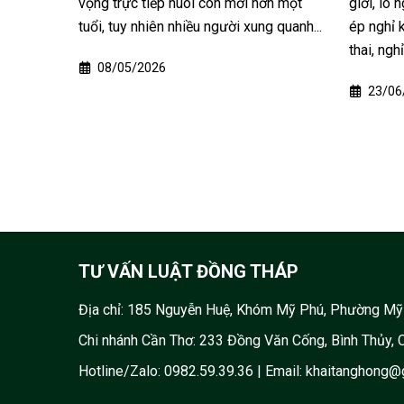
n một
giới, lo ngại nguy cơ mất việc hoặc bị
xe máy t
 quanh...
ép nghỉ khi đang trong thời kỳ mang
biệt là 
thai, nghỉ thai sản hoặc...
càng phổ 
23/06/2025
04/04
TƯ VẤN LUẬT ĐỒNG THÁP
Địa chỉ:
185 Nguyễn Huệ, Khóm Mỹ Phú, Phường Mỹ ,
Chi nhánh Cần Thơ: 233 Đồng Văn Cống, Bình Thủy, 
Hotline/Zalo:
0982.59.39.36
| Email:
khaitanghong@