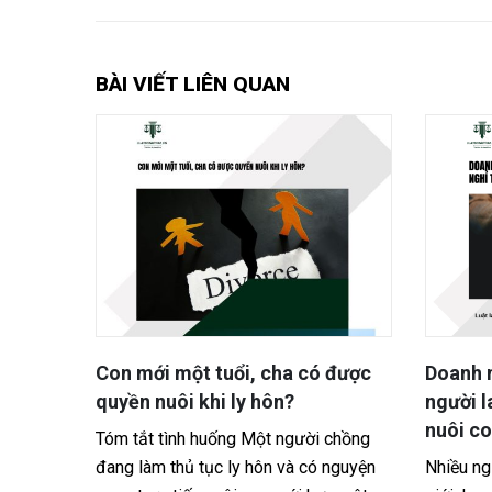
BÀI VIẾT LIÊN QUAN
 được
Doanh nghiệp có được sa thải
Cho th
người lao động nghỉ thai sản,
ngoài g
nuôi con nhỏ?
liên đớ
 chồng
nguyện
Nhiều người lao động, đặc biệt là nữ
Tóm tắt 