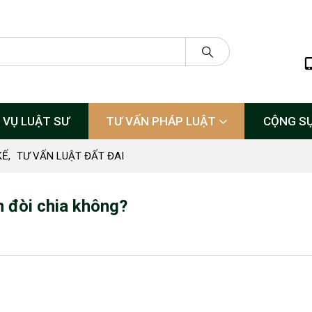
 VỤ LUẬT SƯ
TƯ VẤN PHÁP LUẬT
CỘNG S
KẾ
,
TƯ VẤN LUẬT ĐẤT ĐAI
n đòi chia không?