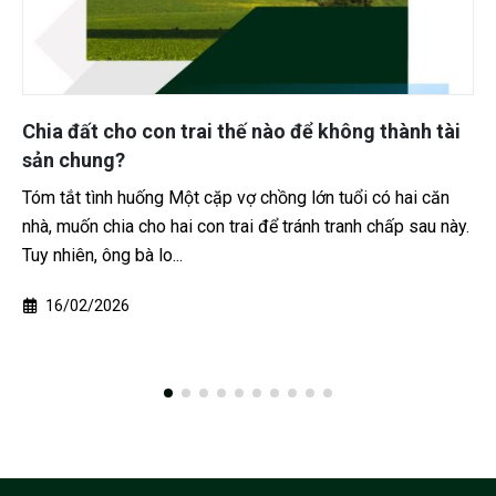
 thành tài
Làm thế nào xác minh di chúc giả hay t
40 năm còn hiệu lực không?
có hai căn
Tóm tắt tình huống Gia đình có ông bà qua đời
 chấp sau này.
40 năm, trước nay không ai nhắc đến di chúc. G
người thân bất ngờ đưa...
23/02/2026