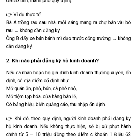
UBND tỉnh, thành phố quy định).
👉 Ví dụ thực tế:
Bà A trồng rau sau nhà, mỗi sáng mang ra chợ bán vài bó
rau → không cần đăng ký.
Ông B đẩy xe bán bánh mì dạo trước cổng trường → không
cần đăng ký.
2. Khi nào phải đăng ký hộ kinh doanh?
Nếu cá nhân hoặc hộ gia đình kinh doanh thường xuyên, ổn
định, có địa điểm cố định như:
Mở quán ăn, phở, bún, cà phê nhỏ,
Mở tiệm tạp hóa, cửa hàng bán lẻ,
Có bảng hiệu, biển quảng cáo, thu nhập ổn định.
👉 Khi đó, theo quy định, người kinh doanh phải đăng ký
hộ kinh doanh. Nếu không thực hiện, sẽ bị xử phạt hành
chính từ 5 – 10 triệu đồng theo điểm c khoản 1 Điều 62