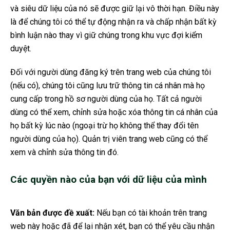
và siêu dữ liệu của nó sẽ được giữ lại vô thời hạn. Điều này
là để chúng tôi có thể tự động nhận ra và chấp nhận bất kỳ
bình luận nào thay vì giữ chúng trong khu vực đợi kiểm
duyệt.
Đối với người dùng đăng ký trên trang web của chúng tôi
(nếu có), chúng tôi cũng lưu trữ thông tin cá nhân mà họ
cung cấp trong hồ sơ người dùng của họ. Tất cả người
dùng có thể xem, chỉnh sửa hoặc xóa thông tin cá nhân của
họ bất kỳ lúc nào (ngoại trừ họ không thể thay đổi tên
người dùng của họ). Quản trị viên trang web cũng có thể
xem và chỉnh sửa thông tin đó.
Các quyền nào của bạn với dữ liệu của mình
Văn bản được đề xuất:
Nếu bạn có tài khoản trên trang
web này hoặc đã để lại nhận xét, bạn có thể yêu cầu nhận