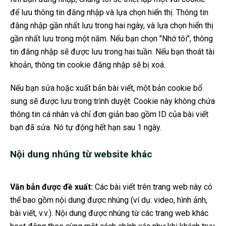
để lưu thông tin đăng nhập và lựa chọn hiển thị. Thông tin
đăng nhập gần nhất lưu trong hai ngày, và lựa chọn hiển thị
gần nhất lưu trong một năm. Nếu bạn chọn "Nhớ tôi", thông
tin đăng nhập sẽ được lưu trong hai tuần. Nếu bạn thoát tài
khoản, thông tin cookie đăng nhập sẽ bị xoá.
Nếu bạn sửa hoặc xuất bản bài viết, một bản cookie bổ
sung sẽ được lưu trong trình duyệt. Cookie này không chứa
thông tin cá nhân và chỉ đơn giản bao gồm ID của bài viết
bạn đã sửa. Nó tự động hết hạn sau 1 ngày.
Nội dung nhúng từ website khác
Văn bản được đề xuất:
Các bài viết trên trang web này có
thể bao gồm nội dung được nhúng (ví dụ: video, hình ảnh,
bài viết, v.v.). Nội dung được nhúng từ các trang web khác