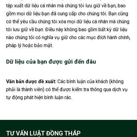
tệp xuất dữ liệu cá nhân mà chúng tôi lưu giữ về bạn, bao
gồm mọi dữ liệu bạn đã cung cấp cho chúng tôi. Bạn cũng
có thể yêu cầu chúng tôi xóa mọi dữ liệu cá nhân mà chúng
tôi lưu giữ về bạn. Điều này không bao gồm bất kỳ dữ liệu
nào chúng tôi có nghĩa vụ giữ cho các mục đích hành chính,
pháp lý hoặc bảo mật.
Dữ liệu của bạn được gửi đến đâu
Văn bản được đề xuất:
Các bình luận của khách (không
phải là thành viên) có thể được kiểm tra thông qua dịch vụ
tự động phát hiện bình luận rác.
TƯ VẤN LUẬT ĐỒNG THÁP