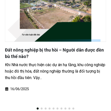
Bên thuê không trả mặt bằng đúng hạn, chủ đất
có được tự ý phá hoa màu để đòi lại đất?
1. Tóm tắt vụ việc Gia đình người hỏi cho người cùng xã
thuê 2 mẫu đất để trồng rau màu, có giấy viết tay về thời
hạn thuê và tiền...
10/12/2025