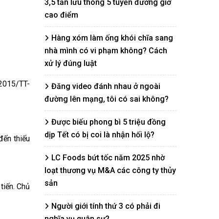
3,5 tấn lưu thông 5 tuyến đường giờ
cao điểm
Hàng xóm làm ống khói chĩa sang
nhà mình có vi phạm không? Cách
xử lý đúng luật
/2015/TT-
Đăng video đánh nhau ở ngoài
đường lên mạng, tôi có sai không?
Được biếu phong bì 5 triệu đồng
dịp Tết có bị coi là nhận hối lộ?
đến thiếu
LC Foods bứt tốc năm 2025 nhờ
loạt thương vụ M&A các công ty thủy
sản
 tiến. Chủ
Người giới tính thứ 3 có phải đi
nghĩa vụ quân sự?