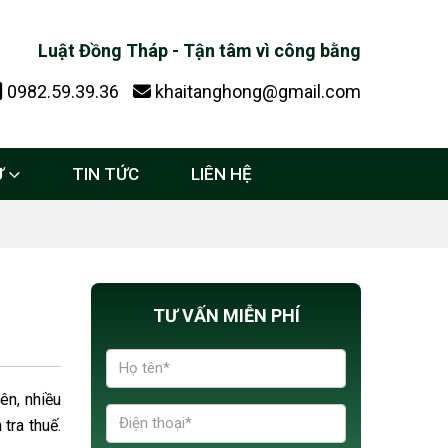
Luật Đồng Tháp - Tận tâm vì công bằng
0982.59.39.36
khaitanghong@gmail.com
Ự
TIN TỨC
LIÊN HỆ
TƯ VẤN MIỄN PHÍ
ên, nhiều
tra thuế.