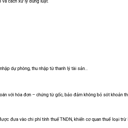
 và cách xử lý đúng luật.
n nhập dự phòng, thu nhập từ thanh lý tài sản…
ế toán với hóa đơn – chứng từ gốc, bảo đảm không bỏ sót khoản th
ợc đưa vào chi phí tính thuế TNDN, khiến cơ quan thuế loại trừ 