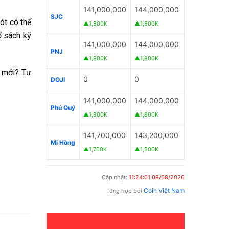
141,000,000
144,000,000
SJC
ót có thể
▲1,800K
▲1,800K
ổ sách kỹ
141,000,000
144,000,000
PNJ
▲1,800K
▲1,800K
p mới? Tư
0
0
DOJI
141,000,000
144,000,000
Phú Quý
▲1,800K
▲1,800K
141,700,000
143,200,000
Mi Hồng
▲1,700K
▲1,500K
Cập nhật:
11:24:01 08/08/2026
Coin Việt Nam
Tổng hợp bởi