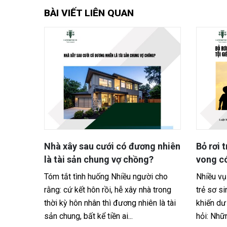
BÀI VIẾT LIÊN QUAN
g nhiên
Bỏ rơi trẻ sơ sinh khiến trẻ tử
Có phải
?
vong có bị xem là tội giết người?
phạm gi
lương?
i cho
Nhiều vụ việc đau lòng liên quan đến
 trong
trẻ sơ sinh bị bỏ rơi dẫn đến tử vong
Tóm tắt 
n là tài
khiến dư luận phẫn nộ và đặt ra câu
khiển xe
hỏi: Những người...
phạt ngu