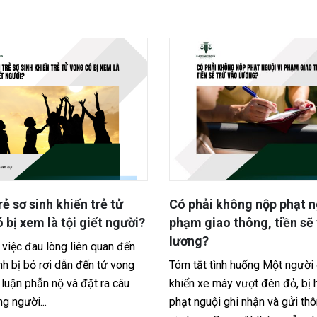
 không nộp phạt nguội vi
Thủ tục đăng ký dự án đầu
ao thông, tiền sẽ trừ vào
Việt Nam – Doanh nghiệp
và ngoài nước cần lưu ý g
tình huống Một người điều
Việt Nam hiện là điểm đến hấ
 máy vượt đèn đỏ, bị hệ thống
với cả nhà đầu tư trong và ngo
ội ghi nhận và gửi thông báo
Tuy nhiên, để thực hiện hoạt 