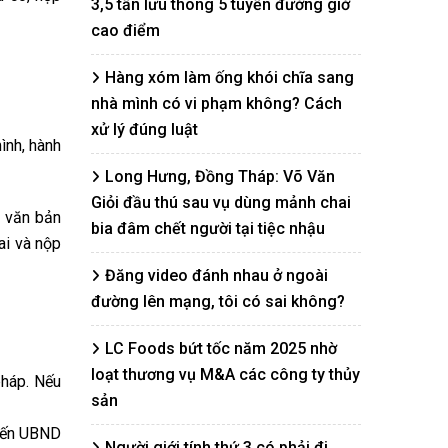
3,5 tấn lưu thông 5 tuyến đường giờ
cao điểm
Hàng xóm làm ống khói chĩa sang
nhà mình có vi phạm không? Cách
xử lý đúng luật
ình, hành
Long Hưng, Đồng Tháp: Võ Văn
Giỏi đầu thú sau vụ dùng mảnh chai
ó văn bản
bia đâm chết người tại tiệc nhậu
ai và nộp
Đăng video đánh nhau ở ngoài
đường lên mạng, tôi có sai không?
LC Foods bứt tốc năm 2025 nhờ
loạt thương vụ M&A các công ty thủy
pháp. Nếu
sản
 đến UBND
Người giới tính thứ 3 có phải đi