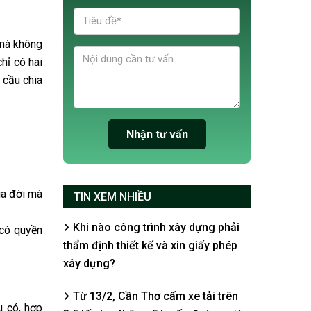
 mà không
hỉ có hai
 cầu chia
ua đời mà
TIN XEM NHIỀU
Khi nào công trình xây dựng phải
 có quyền
thẩm định thiết kế và xin giấy phép
xây dựng?
Từ 13/2, Cần Thơ cấm xe tải trên
u có, hợp