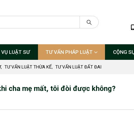
 VỤ LUẬT SƯ
TƯ VẤN PHÁP LUẬT
CỘNG S
Ự
,
TƯ VẤN LUẬT THỪA KẾ
,
TƯ VẤN LUẬT ĐẤT ĐAI
 khi cha mẹ mất, tôi đòi được không?