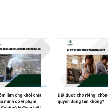
óm làm ống khói chĩa
Đất được cho riêng, chồn
hà mình có vi phạm
quyền đứng tên không?
Cách xử lý đúng luật