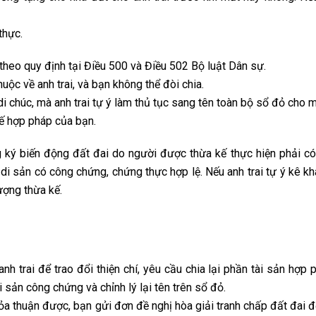
thực.
theo quy định tại Điều 500 và Điều 502 Bộ luật Dân sự.
uộc về anh trai, và bạn không thể đòi chia.
i chúc, mà anh trai tự ý làm thủ tục sang tên toàn bộ sổ đỏ cho m
kế hợp pháp của bạn.
ký biến động đất đai do người được thừa kế thực hiện phải c
di sản có công chứng, chứng thực hợp lệ. Nếu anh trai tự ý kê kh
ượng thừa kế.
nh trai để trao đổi thiện chí, yêu cầu chia lại phần tài sản hợp 
 sản công chứng và chỉnh lý lại tên trên sổ đỏ.
ỏa thuận được, bạn gửi đơn đề nghị hòa giải tranh chấp đất đai