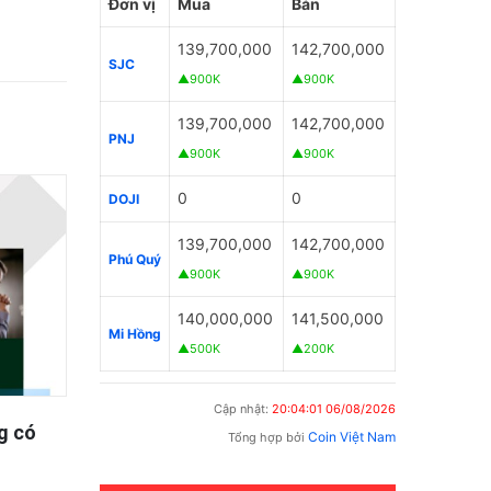
Đơn vị
Mua
Bán
139,700,000
142,700,000
SJC
▲900K
▲900K
139,700,000
142,700,000
PNJ
▲900K
▲900K
0
0
DOJI
139,700,000
142,700,000
Phú Quý
▲900K
▲900K
140,000,000
141,500,000
Mi Hồng
▲500K
▲200K
Cập nhật:
20:04:01 06/08/2026
g có
Dịch Vụ Luật Sư Tư Vấn Luật Lao
Sổ đỏ 
Coin Việt Nam
Tổng hợp bởi
Động – Luật Đồng Tháp
nhưng 
đổi lại