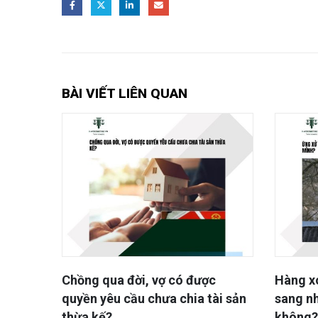
BÀI VIẾT LIÊN QUAN
ảnh
Chồng qua đời, vợ có được
Hàng x
ay
quyền yêu cầu chưa chia tài sản
sang n
thừa kế?
không? 