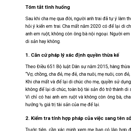
Tóm tắt tình huống
Sau khi cha mẹ qua đời, người anh trai đã tự ý làm 
hỏi ý kiến em trai. Cha mất năm 2020 có để lại di c
anh em ruột, không còn ông bà nội ngoại. Người em 
di sản hay không.
1. Căn cứ pháp lý xác định quyền thừa kế
Theo Điều 651 Bộ luật Dân sự năm 2015, hàng thừa 
“Vợ, chồng, cha đẻ, mẹ đẻ, cha nuôi, mẹ nuôi, con đẻ,
Khi cha mất và để lại di chúc cho mẹ, quyền sử dụ
không để lại di chúc, toàn bộ tài sản đó trở thành di
Vì chỉ có hai anh em ruột và không còn ông bà, ch
hưởng ½ giá trị tài sản của mẹ để lại.
2. Kiểm tra tính hợp pháp của việc sang tên s
Trước tiên, cần xác minh xem mẹ bạn có lập hợp đ