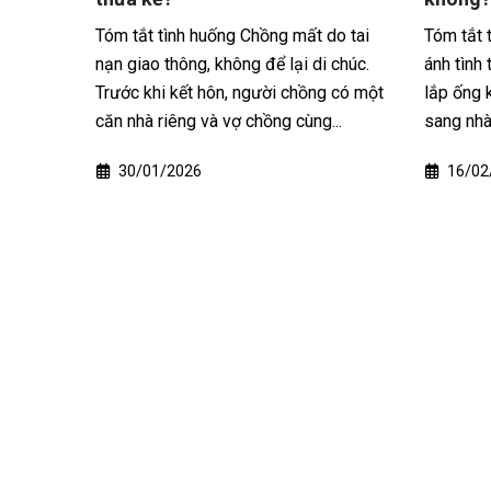
tai nạn
Tóm tắt tình huống Chồng mất do tai
Tóm tắt 
ì giúp
nạn giao thông, không để lại di chúc.
ánh tình
lại đứng
Trước khi kết hôn, người chồng có một
lắp ống 
h người
căn nhà riêng và vợ chồng cùng...
sang nhà 
30/01/2026
16/02