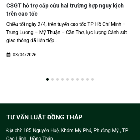
guy kịch
Xã Chợ Gạo, tỉnh Đồng Tháp: Bắt tạm g
phụ nữ lừa đảo hơn 7 tỷ đồng bằng chiê
ngân hàng”
Chí Minh –
g Cảnh sát
Cơ quan Cảnh sát điều tra Công an TP Cần Thơ 
hành lệnh bắt bị can để tạm giam đối với Trần 
Xuyến (sinh năm 1990,...
13/05/2026
TƯ VẤN LUẬT ĐỒNG THÁP
Địa chỉ:
185 Nguyễn Huệ, Khóm Mỹ Phú, Phường Mỹ , TP
Cao Lãnh , Đồng Tháp