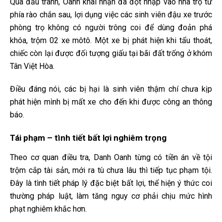
Qua đấu tranh, Oanh khai nhận đã đột nhập vào nhà trọ từ
phía rào chắn sau, lợi dụng việc các sinh viên đậu xe trước
phòng trọ không có người trông coi để dùng đoản phá
khóa, trộm 02 xe môtô. Một xe bị phát hiện khi tẩu thoát,
chiếc còn lại được đối tượng giấu tại bãi đất trống ở khóm
Tân Việt Hòa.
Điều đáng nói, các bị hại là sinh viên thậm chí chưa kịp
phát hiện mình bị mất xe cho đến khi được công an thông
báo.
Tái phạm – tình tiết bất lợi nghiêm trọng
Theo cơ quan điều tra, Danh Oanh từng có tiền án về tội
trộm cắp tài sản, mới ra tù chưa lâu thì tiếp tục phạm tội.
Đây là tình tiết pháp lý đặc biệt bất lợi, thể hiện ý thức coi
thường pháp luật, làm tăng nguy cơ phải chịu mức hình
phạt nghiêm khắc hơn.