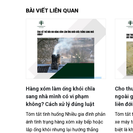
BÀI VIẾT LIÊN QUAN
chĩa
Cho thuê xe cho khách nước
Mua b
ạm
ngoài gây tai nạn, chủ xe có bị
pháp 
luật
liên đới trách nhiệm không?
biết
 đình phản
Tóm tắt tình huống Hoạt động cho thuê
Tóm tắ
 bếp hoặc
xe máy tự lái cho khách du lịch, đặc
thửa đ
g thẳng
biệt là khách nước ngoài, đang ngày
rồi bá