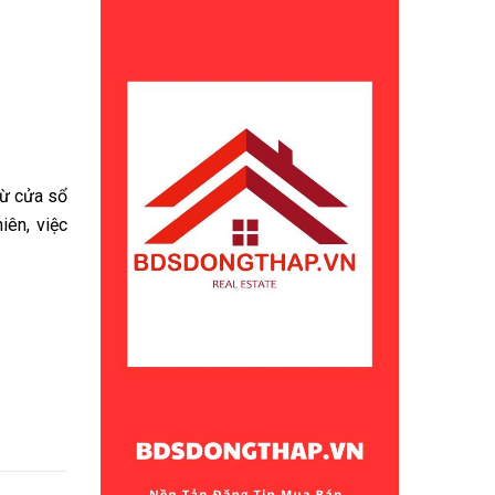
từ cửa sổ
iên, việc