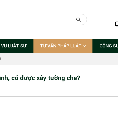
 VỤ LUẬT SƯ
TƯ VẤN PHÁP LUẬT
CỘNG S
Ự
nh, có được xây tường che?