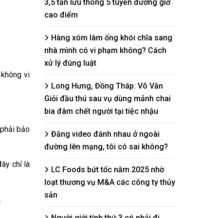
3,5 tấn lưu thông 5 tuyến đường giờ
cao điểm
Hàng xóm làm ống khói chĩa sang
nhà mình có vi phạm không? Cách
xử lý đúng luật
 không vi
Long Hưng, Đồng Tháp: Võ Văn
Giỏi đầu thú sau vụ dùng mảnh chai
bia đâm chết người tại tiệc nhậu
 phải bảo
Đăng video đánh nhau ở ngoài
đường lên mạng, tôi có sai không?
ây chỉ là
LC Foods bứt tốc năm 2025 nhờ
loạt thương vụ M&A các công ty thủy
sản
.
Người giới tính thứ 3 có phải đi