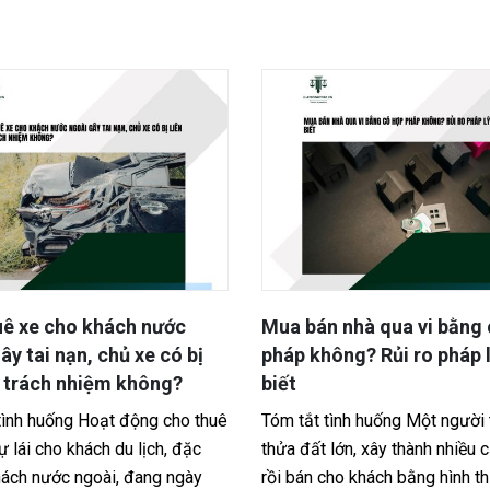
án nhà qua vi bằng có hợp
Cha mẹ để lại di chúc k
không? Rủi ro pháp lý cần
ràng, chia thừa kế thế 
Tóm tắt tình huống Một gia 
t tình huống Một người tự ý tách
mẹ lập di chúc chung đã đư
ất lớn, xây thành nhiều căn nhà
chứng, trong đó để lại toàn 
n cho khách bằng hình thức lập vi
cho ba người con. Tuy...