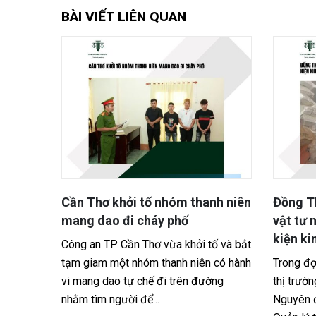
BÀI VIẾT LIÊN QUAN
anh niên
Đồng Tháp xử phạt 17 cửa hàng
Tạm gi
vật tư nông nghiệp vi phạm điều
công c
kiện kinh doanh
thi hà
tố và bắt
n có hành
Trong đợt cao điểm kiểm tra, kiểm soát
Cơ quan
ường
thị trường cuối năm 2025 và trước Tết
Đồng Th
Nguyên đán Bính Ngọ 2026, lực lượng
người đ