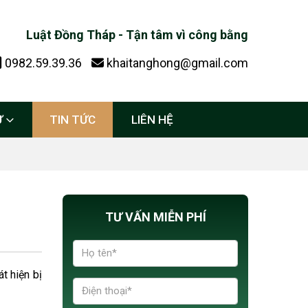
Luật Đồng Tháp - Tận tâm vì công bằng
0982.59.39.36
khaitanghong@gmail.com
Ự
TIN TỨC
LIÊN HỆ
TƯ VẤN MIỄN PHÍ
t hiện bị