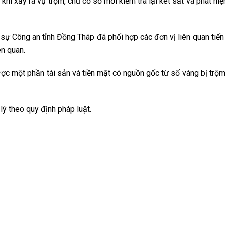
hi xảy ra vụ trộm, chủ cơ sở mới kiểm tra lại két sắt và phát hiệ
 sự Công an tỉnh Đồng Tháp đã phối hợp các đơn vị liên quan tiến
ên quan.
được một phần tài sản và tiền mặt có nguồn gốc từ số vàng bị trộm
lý theo quy định pháp luật.