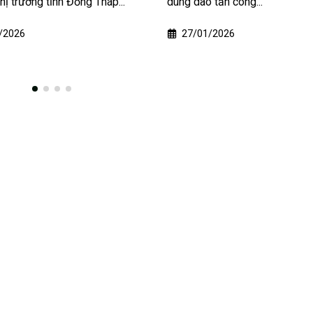
o tấn công...
về các tội danh liên quan...
1/2026
20/04/2026