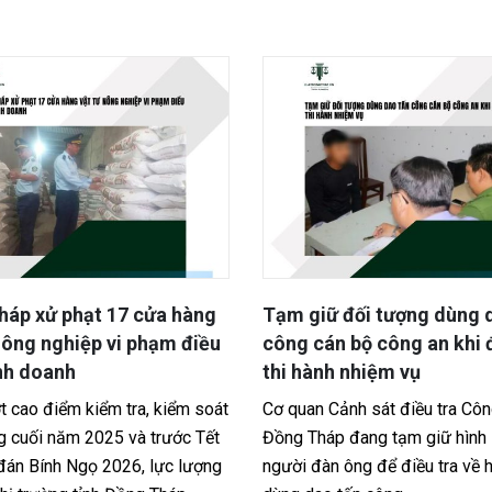
ữ đối tượng dùng dao tấn
Đốc Binh Kiều, Đồng Thá
án bộ công an khi đang
năm tù cho bị cáo đâm 3
nh nhiệm vụ
do ghen tuông
 Cảnh sát điều tra Công an tỉnh
TAND tỉnh Đồng Tháp vừa tu
áp đang tạm giữ hình sự một
bị cáo Nguyễn Văn Mình (44 t
àn ông để điều tra về hành vi
xã Đốc Binh Kiều) tổng cộng