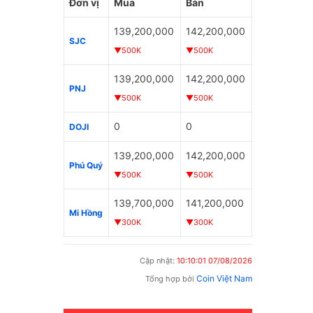
thiếu niên chuyên sử dụng xe mô tô để
mắt....
Đơn vị
Mua
Bán
thực hiện hàng loạt vụ cướp...
139,200,000
142,200,000
15/1
SJC
▼500K
▼500K
03/05/2026
139,200,000
142,200,000
PNJ
▼500K
▼500K
0
0
DOJI
139,200,000
142,200,000
Phú Quý
▼500K
▼500K
139,700,000
141,200,000
Mi Hồng
▼300K
▼300K
Cập nhật:
10:10:01 07/08/2026
Coin Việt Nam
Tổng hợp bởi