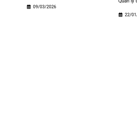
Quản lý thị trường tỉnh Đồng Tháp...
dùng da
22/01/2026
27/0