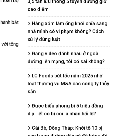
n toàn bộ
3,5 tấn lưu thông 5 tuyến đường giờ
cao điểm
 hành bắt
Hàng xóm làm ống khói chĩa sang
nhà mình có vi phạm không? Cách
xử lý đúng luật
 với tổng
Đăng video đánh nhau ở ngoài
đường lên mạng, tôi có sai không?
LC Foods bứt tốc năm 2025 nhờ
loạt thương vụ M&A các công ty thủy
sản
Được biếu phong bì 5 triệu đồng
dịp Tết có bị coi là nhận hối lộ?
Cái Bè, Đồng Tháp: Khởi tố 10 bị
can trong đường dây cá độ bóng đá