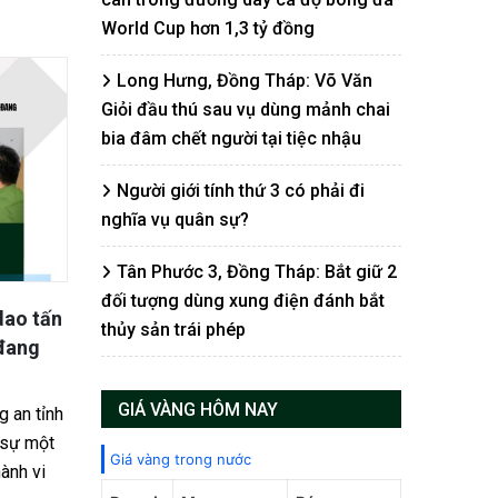
World Cup hơn 1,3 tỷ đồng
Long Hưng, Đồng Tháp: Võ Văn
Giỏi đầu thú sau vụ dùng mảnh chai
bia đâm chết người tại tiệc nhậu
Người giới tính thứ 3 có phải đi
nghĩa vụ quân sự?
Tân Phước 3, Đồng Tháp: Bắt giữ 2
đối tượng dùng xung điện đánh bắt
p: 19
Đồng Tháp – Vĩnh Long – Cần
Quýt 
thủy sản trái phép
 người
Thơ: Nhóm đi xe Exciter thực
đón k
hiện hơn 20 vụ cướp giật bị triệt
Những 
phá
GIÁ VÀNG HÔM NAY
yên phạt
vườn q
uổi, ngụ
Lực lượng Công an tỉnh Đồng Tháp vừa
thời đi
Giá vàng trong nước
 19 năm tù
triệt phá thành công một nhóm thanh
chín r