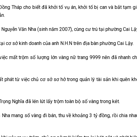
ồng Tháp cho biết đã khởi tố vụ án, khởi tố bị can và bắt tạm g
ản.
 Nguyễn Văn Nha (sinh năm 2007), cùng cư trú tại phường Cai Lậ
tại cơ sở kinh doanh của anh N.H.N trên địa bàn phường Cai Lậy.
việc mất trộm số lượng lớn vàng nữ trang 9999 nên đã nhanh ch
t phát từ việc chủ cơ sở sơ hở trong quản lý tài sản khi quên kh
rọng Nghĩa đã lén lút lấy trộm toàn bộ số vàng trong két.
Nha mang số vàng đi bán, thu về khoảng 3 tỷ đồng, rồi chia nhau