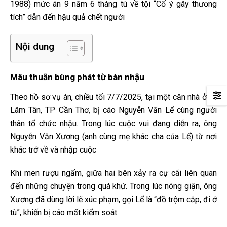
1988) mức án 9 năm 6 tháng tù về tội “Cố ý gây thương
tích” dẫn đến hậu quả chết người
Nội dung
Mâu thuẫn bùng phát từ bàn nhậu
Theo hồ sơ vụ án, chiều tối 7/7/2025, tại một căn nhà ở xã
Lâm Tân, TP Cần Thơ, bị cáo Nguyễn Văn Lể cùng người
thân tổ chức nhậu. Trong lúc cuộc vui đang diễn ra, ông
Nguyễn Văn Xương (anh cùng mẹ khác cha của Lể) từ nơi
khác trở về và nhập cuộc
Khi men rượu ngấm, giữa hai bên xảy ra cự cãi liên quan
đến những chuyện trong quá khứ. Trong lúc nóng giận, ông
Xương đã dùng lời lẽ xúc phạm, gọi Lể là “đồ trộm cắp, đi ở
tù”, khiến bị cáo mất kiểm soát