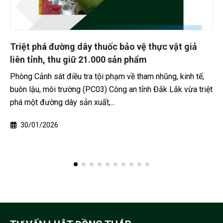
thực vật giả
Cần Thơ đẩy mạnh chuyển đổi số, n
lượng giải quyết thủ tục hành chín
Vĩnh Châu
 nhũng, kinh tế,
h Đắk Lắk vừa triệt
Trong bối cảnh cải cách hành chính gắn v
đang được đẩy mạnh trên phạm vi cả nướ
Châu, thuộc Cần Thơ, đang trở thành...
11/02/2026