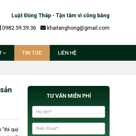
Luật Đồng Tháp - Tận tâm vì công bằng
0982.59.39.36
khaitanghong@gmail.com
Ự
TIN TỨC
LIÊN HỆ
 sản
TƯ VẤN MIỄN PHÍ
m “đá quý