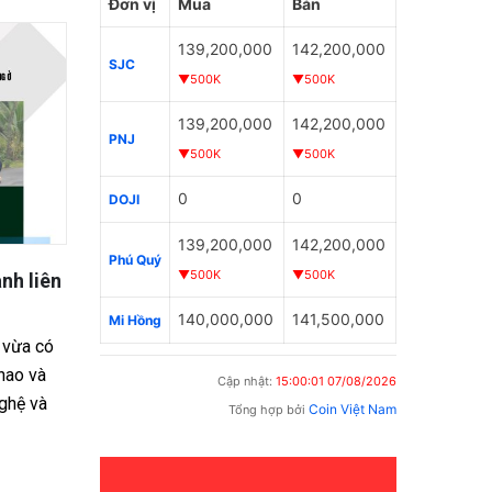
Đơn vị
Mua
Bán
139,200,000
142,200,000
SJC
▼500K
▼500K
139,200,000
142,200,000
PNJ
▼500K
▼500K
0
0
DOJI
139,200,000
142,200,000
Phú Quý
▼500K
▼500K
 trước mặt
Ông Phạm Thành Ngại được bầu
Con 
 – Góc
làm Chủ tịch UBND tỉnh Đồng
lừa 
140,000,000
141,500,000
Mi Hồng
t người
Tháp
hàn
ảy ra tại xã
Chiều ngày 17/11, tại Kỳ họp thứ 5,
Tóm 
Cập nhật:
15:00:01 07/08/2026
khi người
HĐND tỉnh Đồng Tháp khóa X (nhiệm
(Hà 
Coin Việt Nam
Tổng hợp bởi
ng khí tấn
kỳ 2021–2026), các đại biểu đã thống
tên 
nhất thông qua nghị quyết miễn nhiệm
hồ sơ
Chủ...