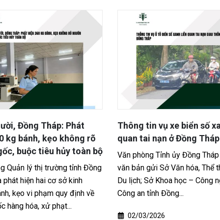
g tin vụ xe biển số xanh liên
Nghi án chồng đâm vợ
 tai nạn ở Đồng Tháp
con nhỏ tại Đồng Tháp
nhìn pháp lý về tội giế
hòng Tỉnh ủy Đồng Tháp vừa có
ản gửi Sở Văn hóa, Thể thao và
Một vụ việc nghiêm trọng x
ch; Sở Khoa học – Công nghệ và
An Phước, tỉnh Đồng Tháp 
an tỉnh Đồng...
chồng bị cho là đã dùng hu
công vợ ngay trước mặt...
/03/2026