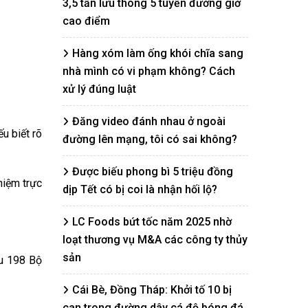
3,5 tấn lưu thông 5 tuyến đường giờ
cao điểm
Hàng xóm làm ống khói chĩa sang
nhà mình có vi phạm không? Cách
xử lý đúng luật
Đăng video đánh nhau ở ngoài
u biết rõ
đường lên mạng, tôi có sai không?
Được biếu phong bì 5 triệu đồng
hiệm trực
dịp Tết có bị coi là nhận hối lộ?
LC Foods bứt tốc năm 2025 nhờ
loạt thương vụ M&A các công ty thủy
sản
ều 198 Bộ
Cái Bè, Đồng Tháp: Khởi tố 10 bị
can trong đường dây cá độ bóng đá