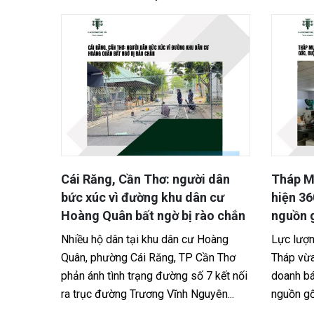
ời dân
Tháp Mười, Đồng Tháp: Phát
Thôn
ân cư
hiện 360 kg bánh, kẹo không rõ
quan
 rào chắn
nguồn gốc, buộc tiêu hủy toàn bộ
Văn p
ư Hoàng
Lực lượng Quản lý thị trường tỉnh Đồng
văn b
 Cần Thơ
Tháp vừa phát hiện hai cơ sở kinh
Du lị
ố 7 kết nối
doanh bánh, kẹo vi phạm quy định về
Công 
Nguyên...
nguồn gốc hàng hóa, xử phạt...
02