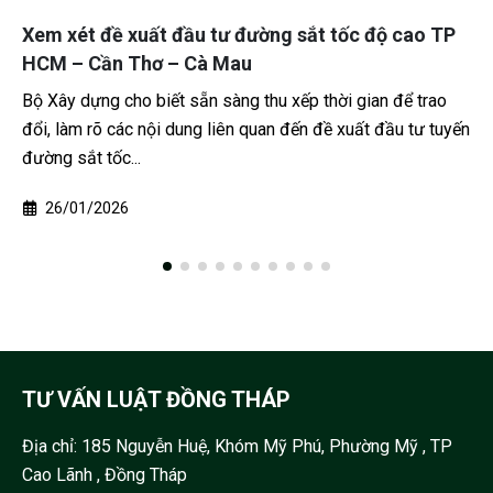
ét đề xuất đầu tư đường sắt tốc độ cao TP
Bắt gi
– Cần Thơ – Cà Mau
giả ở 
 dựng cho biết sẵn sàng thu xếp thời gian để trao
Cơ quan
àm rõ các nội dung liên quan đến đề xuất đầu tư tuyến
tố bị c
sắt tốc...
Giám đốc
01/2026
31/0
TƯ VẤN LUẬT ĐỒNG THÁP
Địa chỉ:
185 Nguyễn Huệ, Khóm Mỹ Phú, Phường Mỹ , TP
Cao Lãnh , Đồng Tháp