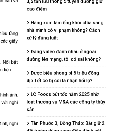
ấn cao và
3,5 tấn lưu thông 5 tuyến đường giờ
cao điểm
Hàng xóm làm ống khói chĩa sang
nhà mình có vi phạm không? Cách
hiều tầng
xử lý đúng luật
 các giấy
Đăng video đánh nhau ở ngoài
đường lên mạng, tôi có sai không?
. Nổi bật
 diện.
Được biếu phong bì 5 triệu đồng
dịp Tết có bị coi là nhận hối lộ?
LC Foods bứt tốc năm 2025 nhờ
hình ảnh.
loạt thương vụ M&A các công ty thủy
 với nghi
sản
Tân Phước 3, Đồng Tháp: Bắt giữ 2
inh, nghi
đối tượng dùng xung điện đánh bắt