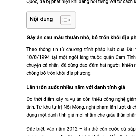
Quốc, đã bị phát hiện khi đang nổi tiếng với tư cách l
Nội dung
Gây án sau mâu thuẫn nhỏ, bỏ trốn khỏi địa 
Theo thông tin từ chương trình pháp luật của Đài
18/8/1994 tại một ngôi làng thuộc quận Cam Tỉnh T
chuyện cá nhân, đã dùng dao đâm hai người, khiến 
chóng bỏ trốn khỏi địa phương.
Lẩn trốn suốt nhiều năm với danh tính giả
Do thời điểm xảy ra vụ án còn thiếu công nghệ giám 
tính. Từ khu tự trị Nội Mông, nghi phạm lần lượt di 
dụng một danh tính giả mới nhằm che giấu thân phận
Đặc biệt, vào năm 2012 – khi thẻ căn cước cũ sắp 