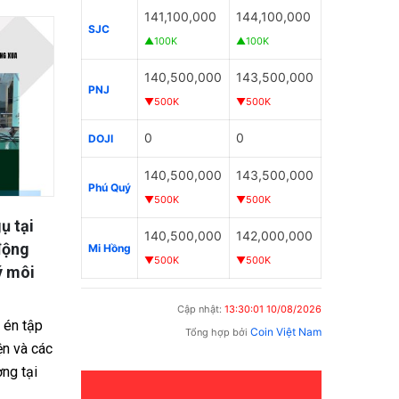
141,100,000
144,100,000
SJC
▲100K
▲100K
140,500,000
143,500,000
PNJ
▼500K
▼500K
0
0
DOJI
140,500,000
143,500,000
Phú Quý
▼500K
▼500K
ụ tại
Đồng Tháp bắt đối tượng đâm
Xã Chợ
140,500,000
142,000,000
động
chết người rồi cố thủ trong nhà
Khởi t
Mi Hồng
▼500K
▼500K
ý môi
dao đi
Công an tỉnh Đồng Tháp đang điều tra
vụ án mạng xảy ra tại xã Tân Thới khiến
Cơ quan 
Cập nhật:
13:30:01 10/08/2026
 én tập
một người tử vong, nghi phạm bị bắt
Đồng Thá
Coin Việt Nam
Tổng hợp bởi
ện và các
giữ sau khi cố...
can và 
ờng tại
nơi cư trú
09/04/2026