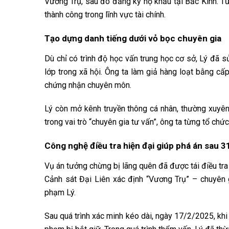
Vương Trụ, sau đó đăng ký hộ khẩu tại Bắc Kinh. T
thành công trong lĩnh vực tài chính.
Tạo dựng danh tiếng dưới vỏ bọc chuyên gia
Dù chỉ có trình độ học vấn trung học cơ sở, Lý đã s
lớp trong xã hội. Ông ta làm giả hàng loạt bằng cấ
chứng nhận chuyên môn.
Lý còn mở kênh truyền thông cá nhân, thường xuyên x
trong vai trò “chuyên gia tư vấn”, ông ta từng tổ chứ
Công nghệ điều tra hiện đại giúp phá án sau 
Vụ án tưởng chừng bị lãng quên đã được tái điều tra 
Cảnh sát Đại Liên xác định “Vương Trụ” – chuyên 
phạm Lý.
Sau quá trình xác minh kéo dài, ngày 17/2/2025, khi