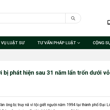
 VỤ LUẬT SƯ
TƯ VẤN PHÁP LUẬT
CỘNG S
 bị phát hiện sau 31 năm lẩn trốn dưới v
àn ông bị truy nã vì tội giết người năm 1994 tại thành phố Đại Li