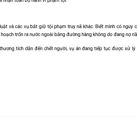
a nhận toàn bộ hành vi phạm tội.
 luật và các vụ bắt giữ tội phạm truy nã khác. Biết mình có nguy c
n kế hoạch trốn ra nước ngoài bằng đường hàng không do đang nợ nầ
y thương tích dẫn đến chết người, vụ án đang tiếp tục được xử lý