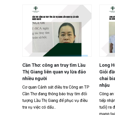
 600
Cần Thơ: công an truy tìm Lầu
Long H
t hiện
Thị Giang liên quan vụ lừa đảo
Giỏi đầ
p
nhiều người
chai bi
nhậu
HCM đưa
Cơ quan Cảnh sát điều tra Công an TP
(tỉnh
Cần Thơ đang thông báo truy tìm đối
Công an 
 hợp với
tượng Lầu Thị Giang để phục vụ điều
tiếp nhậ
...
tra vụ việc có dấu...
tuổi) ra 
mạng tại