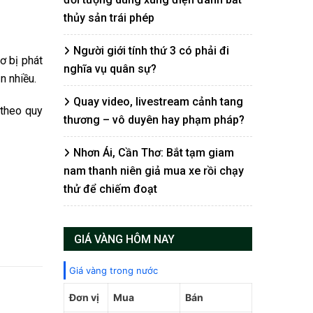
thủy sản trái phép
Người giới tính thứ 3 có phải đi
ơ bị phát
nghĩa vụ quân sự?
n nhiều.
Quay video, livestream cảnh tang
 theo quy
thương – vô duyên hay phạm pháp?
Nhơn Ái, Cần Thơ: Bắt tạm giam
nam thanh niên giả mua xe rồi chạy
thử để chiếm đoạt
GIÁ VÀNG HÔM NAY
Giá vàng trong nước
Đơn vị
Mua
Bán