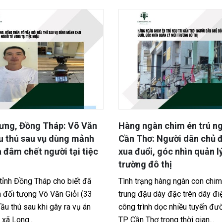
ưng, Đồng Tháp: Võ Văn
Hàng ngàn chim én trú ng
u thú sau vụ dùng mảnh
Cần Thơ: Người dân chủ 
a đâm chết người tại tiệc
xua đuổi, góc nhìn quản l
trường đô thị
tỉnh Đồng Tháp cho biết đã
Tình trạng hàng ngàn con chim
n đối tượng Võ Văn Giỏi (33
trung đậu dày đặc trên dây đi
đầu thú sau khi gây ra vụ án
công trình dọc nhiều tuyến đư
 xã Long...
TP Cần Thơ trong thời gian...