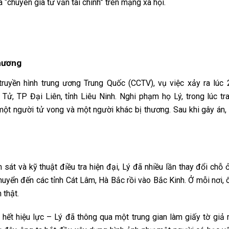
à “chuyên gia tư vấn tài chính” trên mạng xã hội.
phương
 truyền hình trung ương Trung Quốc (CCTV), vụ việc xảy ra lúc
ử, TP Đại Liên, tỉnh Liêu Ninh. Nghi phạm họ Lý, trong lúc tra
một người tử vong và một người khác bị thương. Sau khi gây án,
sát và kỹ thuật điều tra hiện đại, Lý đã nhiều lần thay đổi chỗ 
chuyển đến các tỉnh Cát Lâm, Hà Bắc rồi vào Bắc Kinh. Ở mỗi nơi, 
 thật.
hết hiệu lực – Lý đã thông qua một trung gian làm giấy tờ giả