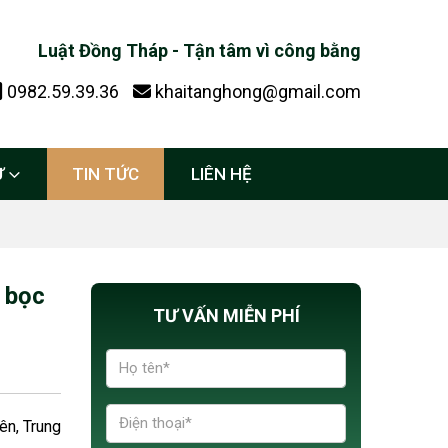
Luật Đồng Tháp - Tận tâm vì công bằng
0982.59.39.36
khaitanghong@gmail.com
Ự
TIN TỨC
LIÊN HỆ
ỏ bọc
TƯ VẤN MIỄN PHÍ
ên, Trung