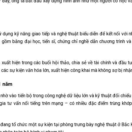
ừ đây, ông ta bắt đầu xây dựng hình ảnh như một người có học v
ử dụng kỹ năng giao tiếp và nghệ thuật biểu diễn để kết nối với n
p gồm bằng đại học, tiến sĩ, chứng chỉ nghề dẫn chương trình và
uất hiện trong các buổi hội thảo, chia sẻ về tài chính và đầu tư
c các sự kiện văn hóa lớn, xuất hiện công khai mà không sợ bị nhận
31 năm
nhờ vào tiến bộ trong công nghệ dữ liệu lớn và kỹ thuật đối chiếu 
gia tư vấn nổi tiếng trên mạng – có nhiều đặc điểm trùng khớp
 đang tổ chức một sự kiện tại phòng trưng bày nghệ thuật ở Bắc K