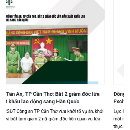
Đồng Tháp – Vĩnh Long – Cần Thơ: Nhóm đi xe
Exciter thực hiện hơn 20 vụ cướp giật bị triệt phá
Lực lượng Công an tỉnh Đồng Tháp vừa triệt phá thành công
một nhóm thanh thiếu niên chuyên sử dụng xe mô tô để
thực hiện hàng loạt vụ cướp...