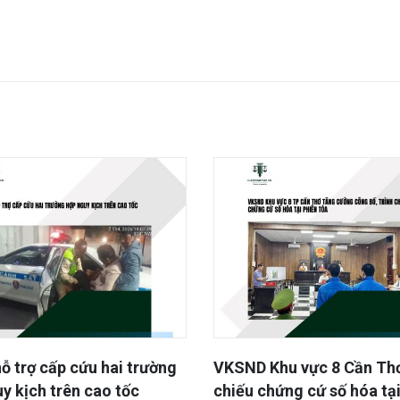
Khu vực 8 Cần Thơ trình
Chặt đứt “hệ sinh thái” đò
hứng cứ số hóa tại phiên
thuê núp bóng mua bán nợ