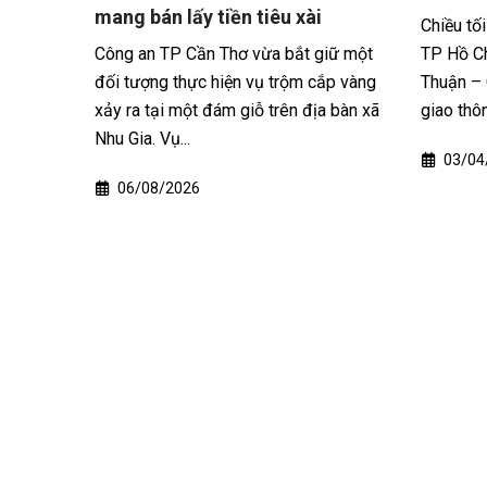
tòa
Chiều tối ngày 2/4, trên tuyến cao tốc
iữ một
TP Hồ Chí Minh – Trung Lương – Mỹ
Mới đây,
ắp vàng
Thuận – Cần Thơ, lực lượng Cảnh sát
(VKSND)
a bàn xã
giao thông đã liên tiếp...
phối hợp
tổ chức p
03/04/2026
25/02