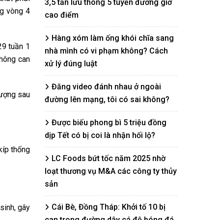
3,5 tấn lưu thông 5 tuyến đường giờ
ng vòng 4
cao điểm
Hàng xóm làm ống khói chĩa sang
29 tuần 1
nhà mình có vi phạm không? Cách
không can
xử lý đúng luật
Đăng video đánh nhau ở ngoài
lượng sau
đường lên mạng, tôi có sai không?
Được biếu phong bì 5 triệu đồng
dịp Tết có bị coi là nhận hối lộ?
kíp thống
LC Foods bứt tốc năm 2025 nhờ
loạt thương vụ M&A các công ty thủy
sản
Cái Bè, Đồng Tháp: Khởi tố 10 bị
sinh, gây
can trong đường dây cá độ bóng đá