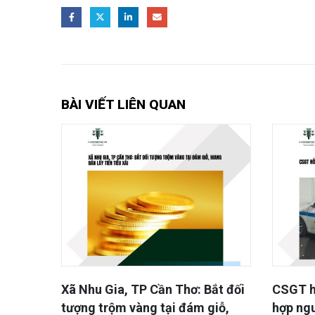
BÀI VIẾT LIÊN QUAN
ắt đối
CSGT hỗ trợ cấp cứu hai trường
VKSND 
giỗ,
hợp nguy kịch trên cao tốc
chiếu c