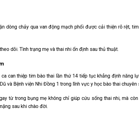
hận dòng chảy qua van động mạch phổi được cải thiện rõ rệt, tim
eo dõi. Tình trạng mẹ và thai nhi ổn định sau thủ thuật.
am
a can thiệp tim bào thai lần thứ 14 tiếp tục khẳng định năng l
ũ và Bệnh viện Nhi Đồng 1 trong lĩnh vực y học bào thai chuyên 
gay từ trong bụng mẹ không chỉ giúp cứu sống thai nhi, mà còn 
 nặng sau khi chào đời.