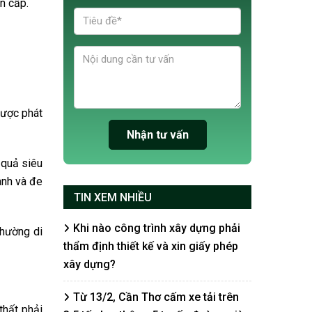
n cấp.
được phát
 quả siêu
anh và đe
TIN XEM NHIỀU
Khi nào công trình xây dựng phải
thường di
thẩm định thiết kế và xin giấy phép
xây dựng?
Từ 13/2, Cần Thơ cấm xe tải trên
thất phải