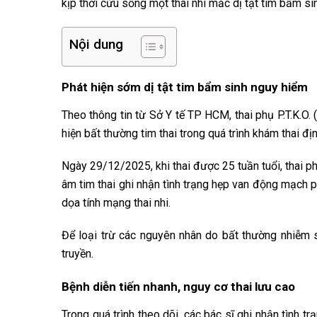
kịp thời cứu sống một thai nhi mắc dị tật tim bẩm si
Nội dung
Phát hiện sớm dị tật tim bẩm sinh nguy hiểm
Theo thông tin từ Sở Y tế TP HCM, thai phụ P.T.K.O
hiện bất thường tim thai trong quá trình khám thai địn
Ngày 29/12/2025, khi thai được 25 tuần tuổi, thai 
âm tim thai ghi nhận tình trạng hẹp van động mạch p
dọa tính mạng thai nhi.
Để loại trừ các nguyên nhân do bất thường nhiễm s
truyền.
Bệnh diễn tiến nhanh, nguy cơ thai lưu cao
Trong quá trình theo dõi, các bác sĩ ghi nhận tình t