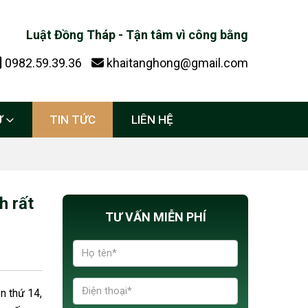
Luật Đồng Tháp - Tận tâm vì công bằng
0982.59.39.36
khaitanghong@gmail.com
Ự
TIN TỨC
LIÊN HỆ
h rất
TƯ VẤN MIỄN PHÍ
n thứ 14,