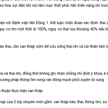
 xơ hóa sợi đàn hồi nội tâm mạc thất phải tiến triển nặng chỉ tro
ện với Bệnh viện Nhi Đồng 1. Kết luận chẩn đoán xác định: thai 
nguy cơ tim một thất là 100%, nguy cơ thai lưu khoảng 40% nếu 
o thai, cần can thiệp sớm để cứu sống thai nhi và cải thiện tiên 
ẹ và thai nhi, đồng thời không ghi nhận chống chỉ định y khoa, ê-
 phương pháp thông tim nong van động mạch phổi xuyên tử cung.
thuận thực hiện can thiệp.
hợp của 5 kíp chuyên môn gồm: can thiệp bào thai, thông tim, sơ 