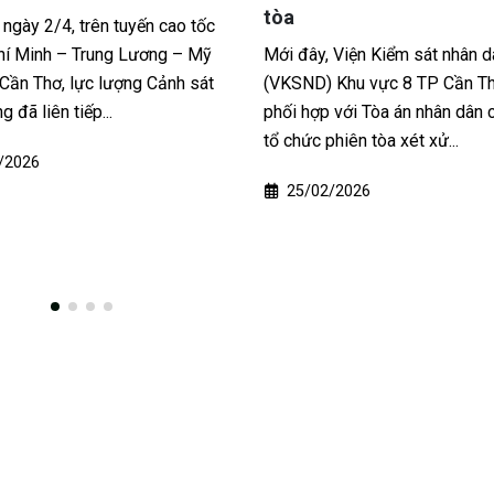
chuông cảnh tỉnh từ nhữn
liên tỉnh
 Viện Kiểm sát nhân dân
 Khu vực 8 TP Cần Thơ đã
Thời gian qua, Công an TP Hồ
 với Tòa án nhân dân cùng cấp
đã triệt phá hàng loạt băng n
hiên tòa xét xử...
nợ thuê hoạt động dưới vỏ bọ
nghiệp mua bán nợ. Các...
/2026
20/01/2026