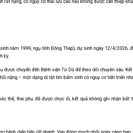
nh rất nặng, có nguy cơ thai lưu cao nếu không được can thiệp khẩ
. (sinh năm 1999, ngụ tỉnh Đồng Tháp), dự sinh ngày 12/4/2026, 
h kỳ.
phụ được chuyển đến Bệnh viện Từ Dũ để theo dõi chuyên sâu. Kết
hổi nặng – một dạng dị tật tim bẩm sinh có nguy cơ tiến triển nh
ắc thể, thai phụ đã được chọc ối, kết quả không ghi nhận bất 
rạng bệnh diễn tiến rất nhanh. Van động mạch phổi ngày càng hẹp, 