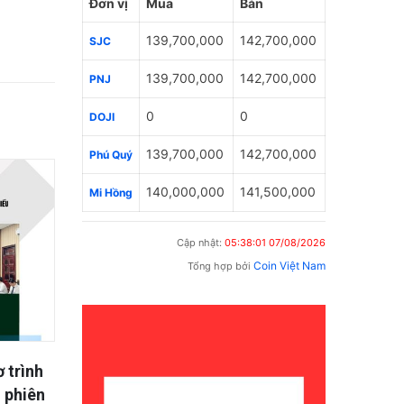
Đơn vị
Mua
Bán
139,700,000
142,700,000
SJC
139,700,000
142,700,000
PNJ
0
0
DOJI
139,700,000
142,700,000
Phú Quý
140,000,000
141,500,000
Mi Hồng
Cập nhật:
05:38:01 07/08/2026
Coin Việt Nam
Tổng hợp bởi
i nợ
Đồng Tháp tăng cường chi trả
Công a
: Hồi
kịp thời chế độ ưu đãi người có
ban đầ