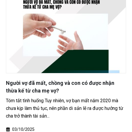
c nhận
Có thể xin lại con đã cho làm con nuôi 
không?
m 2020 mà
Tóm tắt tình huống Năm 2016, sau khi vợ mất vì
ược hưởng từ
người cha rơi vào hoàn cảnh kinh tế khó khăn, p
ăn xa nên đã đồng...
21/01/2026