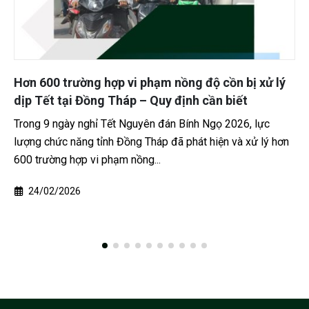
i phạm nồng độ cồn bị xử lý
Đồng Tháp: đề nghị tru
 – Quy định cần biết
mua bán, sử dụng vũ kh
uyên đán Bính Ngọ 2026, lực
Cơ quan An ninh điều tra 
g Tháp đã phát hiện và xử lý hơn
hành kết luận điều tra và 
ồng...
nhân dân cùng cấp,...
21/04/2026