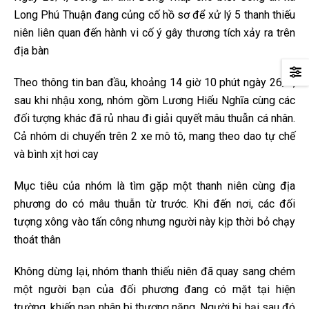
Long Phú Thuận đang củng cố hồ sơ để xử lý 5 thanh thiếu
niên liên quan đến hành vi cố ý gây thương tích xảy ra trên
địa bàn
Theo thông tin ban đầu, khoảng 14 giờ 10 phút ngày 26/4,
sau khi nhậu xong, nhóm gồm Lương Hiếu Nghĩa cùng các
đối tượng khác đã rủ nhau đi giải quyết mâu thuẫn cá nhân.
Cả nhóm di chuyển trên 2 xe mô tô, mang theo dao tự chế
và bình xịt hơi cay
Mục tiêu của nhóm là tìm gặp một thanh niên cùng địa
phương do có mâu thuẫn từ trước. Khi đến nơi, các đối
tượng xông vào tấn công nhưng người này kịp thời bỏ chạy
thoát thân
Không dừng lại, nhóm thanh thiếu niên đã quay sang chém
một người bạn của đối phương đang có mặt tại hiện
trường, khiến nạn nhân bị thương nặng. Người bị hại sau đó