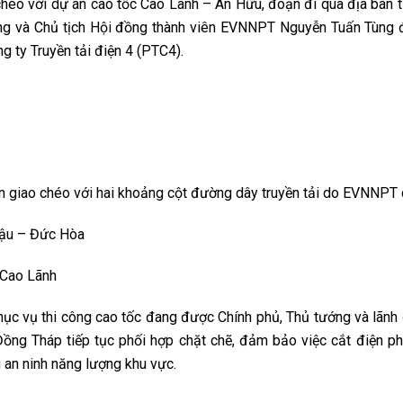
o chéo với dự án cao tốc Cao Lãnh – An Hữu, đoạn đi qua địa bàn t
ang và Chủ tịch Hội đồng thành viên EVNNPT Nguyễn Tuấn Tùng
g ty Truyền tải điện 4 (PTC4).
c
n giao chéo với hai khoảng cột đường dây truyền tải do EVNNPT 
ậu – Đức Hòa
 Cao Lãnh
hục vụ thi công cao tốc đang được Chính phủ, Thủ tướng và lãn
Đồng Tháp tiếp tục phối hợp chặt chẽ, đảm bảo việc cắt điện ph
an ninh năng lượng khu vực.