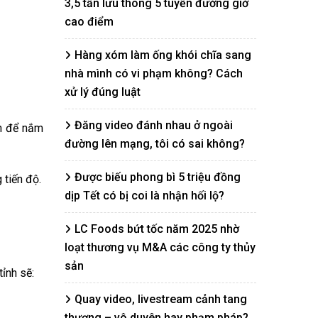
3,5 tấn lưu thông 5 tuyến đường giờ
cao điểm
Hàng xóm làm ống khói chĩa sang
nhà mình có vi phạm không? Cách
xử lý đúng luật
Đăng video đánh nhau ở ngoài
ện để nắm
đường lên mạng, tôi có sai không?
Được biếu phong bì 5 triệu đồng
 tiến độ.
dịp Tết có bị coi là nhận hối lộ?
LC Foods bứt tốc năm 2025 nhờ
loạt thương vụ M&A các công ty thủy
sản
ỉnh sẽ:
Quay video, livestream cảnh tang
thương – vô duyên hay phạm pháp?