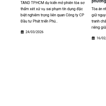
phương chấm dứt hợp đồng
vong
n tòa sơ
ụng đặc
Tòa án nhân dân TP Cần Thơ vừa tuyên
Một vụ h
ng ty CP
giữ nguyên bản án sơ thẩm trong vụ
trọng xả
tranh chấp hợp đồng mua bán sầu
Phước Tâ
riêng giữa hai cá nhân, theo...
sinh mạng
16/02/2026
05/01