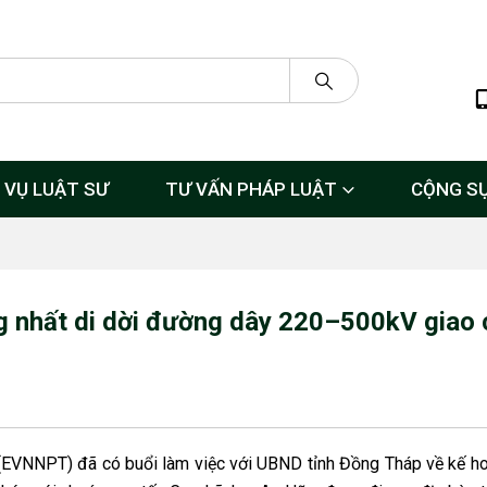
 VỤ LUẬT SƯ
TƯ VẤN PHÁP LUẬT
CỘNG S
 nhất di dời đường dây 220–500kV giao
EVNNPT) đã có buổi làm việc với UBND tỉnh Đồng Tháp về kế h