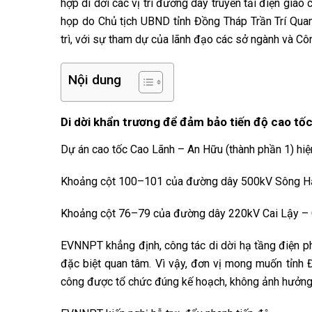
hợp di dời các vị trí đường dây truyền tải điện gia
họp do Chủ tịch UBND tỉnh Đồng Tháp Trần Trí Qu
trì, với sự tham dự của lãnh đạo các sở ngành và Côn
Nội dung
Di dời khẩn trương để đảm bảo tiến độ cao tố
Dự án cao tốc Cao Lãnh – An Hữu (thành phần 1) hiệ
Khoảng cột 100–101 của đường dây 500kV Sông H
Khoảng cột 76–79 của đường dây 220kV Cai Lậy –
EVNNPT khẳng định, công tác di dời hạ tầng điện p
đặc biệt quan tâm. Vì vậy, đơn vị mong muốn tỉnh 
công được tổ chức đúng kế hoạch, không ảnh hưởng 