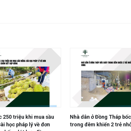
n ở Đồng Tháp bốc cháy
Cao tốc Châu Đốc – Cần 
êm khiến 2 trẻ nhỏ tử
Sóc Trăng thiếu cát, đá