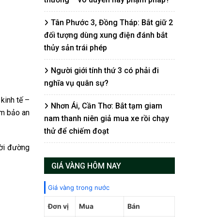
Tân Phước 3, Đồng Tháp: Bắt giữ 2
đối tượng dùng xung điện đánh bắt
thủy sản trái phép
Người giới tính thứ 3 có phải đi
nghĩa vụ quân sự?
kinh tế –
Nhơn Ái, Cần Thơ: Bắt tạm giam
ảm bảo an
nam thanh niên giả mua xe rồi chạy
thử để chiếm đoạt
dời đường
GIÁ VÀNG HÔM NAY
Giá vàng trong nước
Đơn vị
Mua
Bán