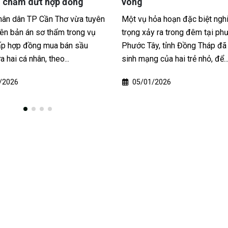
Dự án cao tốc Châu Đốc – Cầ
ỏa hoạn đặc biệt nghiêm
Sóc Trăng đang đạt tiến độ th
y ra trong đêm tại phường Mỹ
hơn 50%, tuy nhiên tình trạng t
y, tỉnh Đồng Tháp đã cướp đi
nghiêm trọng vật liệu...
 của hai trẻ nhỏ, để...
19/03/2026
/2026