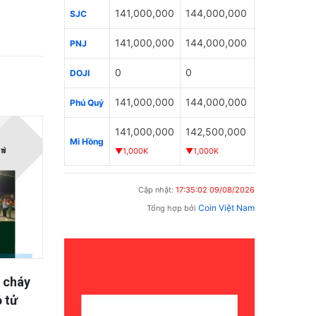
141,000,000
144,000,000
SJC
141,000,000
144,000,000
PNJ
0
0
DOJI
141,000,000
144,000,000
Phú Quý
141,000,000
142,500,000
Mi Hồng
▼1,000K
▼1,000K
Cập nhật:
17:35:02 09/08/2026
Coin Việt Nam
Tổng hợp bởi
Thơ –
Đồng Tháp cấp phép 32 mỏ vật
Đồng T
liệu phục vụ các dự án cao tốc
bị bỏ r