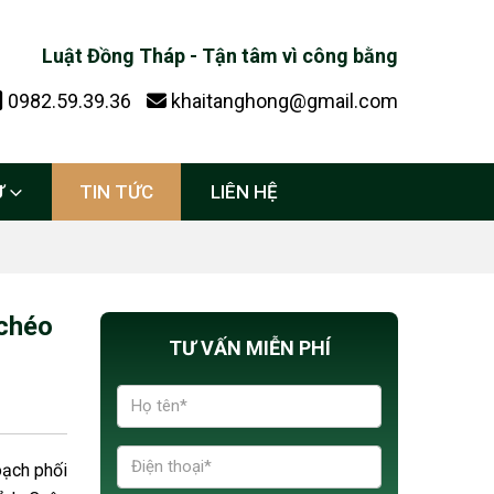
Luật Đồng Tháp - Tận tâm vì công bằng
0982.59.39.36
khaitanghong@gmail.com
Ự
TIN TỨC
LIÊN HỆ
 chéo
TƯ VẤN MIỄN PHÍ
oạch phối