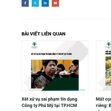
BÀI VIẾT LIÊN QUAN
ng
Mất cọc 250 triệu khi mua sầu
Nhà dâ
CM
riêng: Bài học pháp lý về đơn
trong đ