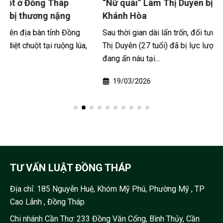
“Nữ quái” Lâm Thị Duyên bị bắt khi lẩn trốn ở
Khánh Hòa
Sau thời gian dài lẩn trốn, đối tượng truy nã đặc biệt Lâm
Thị Duyên (27 tuổi) đã bị lực lượng Công an bắt giữ khi
đang ẩn náu tại...
19/03/2026
TƯ VẤN LUẬT ĐỒNG THÁP
Địa chỉ:
185 Nguyễn Huệ, Khóm Mỹ Phú, Phường Mỹ , TP
Cao Lãnh , Đồng Tháp
Chi nhánh Cần Thơ: 233 Đồng Văn Cống, Bình Thủy, Cần