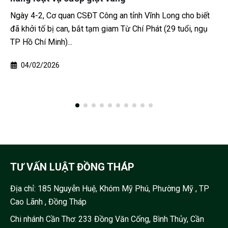
-2, Cơ quan CSĐT Công an tỉnh Vĩnh Long cho biết
Tóm tắt 
i tố bị can, bắt tạm giam Từ Chí Phát (29 tuổi, ngụ
mạng xã
Chí Minh)...
miếng mà
02/2026
30/0
TƯ VẤN LUẬT ĐỒNG THÁP
Địa chỉ:
185 Nguyễn Huệ, Khóm Mỹ Phú, Phường Mỹ , TP
Cao Lãnh , Đồng Tháp
Chi nhánh Cần Thơ: 233 Đồng Văn Cống, Bình Thủy, Cần