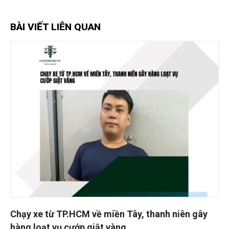
BÀI VIẾT LIÊN QUAN
xe từ TP.HCM về miền Tây, thanh niên gây
Từ 9/2
loạt vụ cướp giật vàng
được 