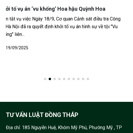
Phường Hưng Phú, TP Cần Thơ: Tạm giữ nghi
phạm vụ cô gái mang thai tử vong trong phòng
trọ
Cơ quan Cảnh sát điều tra Công an TP Cần Thơ đang tiếp
tục điều tra vụ án mạng đặc biệt nghiêm trọng xảy ra tại
một khu nhà trọ...
14/05/2026
TƯ VẤN LUẬT ĐỒNG THÁP
Địa chỉ:
185 Nguyễn Huệ, Khóm Mỹ Phú, Phường Mỹ , TP