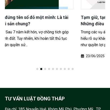
Tạm giữ, tạm giam và quyền của bị can, bị cáo –
Những điều người dân cần biết
Trong các vụ án hình sự, nhiều người dân thường không
hiểu rõ sự khác biệt giữa “tạm giữ” và “tạm giam”, cũng
như quyền lợi pháp lý của bị...
23/06/2025
TƯ VẤN LUẬT ĐỒNG THÁP
Địa chỉ:
185 Nguyễn Huệ, Khóm Mỹ Phú, Phường Mỹ , TP