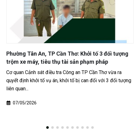
g
Va chạm giữa hai xe máy tại Đồng Tháp, một
người tử vong
Theo Công an tỉnh Đồng Tháp, Phòng Cảnh sát giao thôn
ợng
đang điều tra vụ tai nạn giao thông đường bộ xảy ra tối
20/12 trên địa bàn xã Lương...
22/12/2025