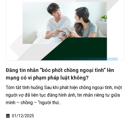
ốt chồng ngoại tình” lên
Bồi thường thiệt hại n
p luật không?
trách nhiệm và trong 
i phát hiện chồng ngoại tình, một
Không ít trường hợp thiệt 
 hình ảnh, tin nhắn riêng tư giữa
hề có hợp đồng. Ví dụ như 
...
tài sản của...
23/06/2025