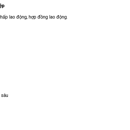
ệp
h chấp lao động, hợp đồng lao động.
 sâu