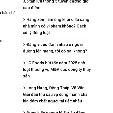
3,5 tấn lưu thông 5 tuyến đường giờ
cao điểm
a bán nhà
Hàng xóm làm ống khói chĩa sang
nhà mình có vi phạm không? Cách
xử lý đúng luật
u.
Đăng video đánh nhau ở ngoài
đường lên mạng, tôi có sai không?
LC Foods bứt tốc năm 2025 nhờ
loạt thương vụ M&A các công ty thủy
sản
Long Hưng, Đồng Tháp: Võ Văn
Giỏi đầu thú sau vụ dùng mảnh chai
bia đâm chết người tại tiệc nhậu
Được biếu phong bì 5 triệu đồng