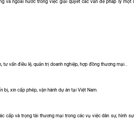
ng và ngoài nước trong việc giải quyết các vấn đề pháp lý một 
h, tư vấn điều lệ, quản trị doanh nghiệp, hợp đồng thương mại…
 bị, xin cấp phép, vận hành dự án tại Việt Nam.
ác cấp và trọng tài thương mại trong các vụ việc dân sự, hình sự,