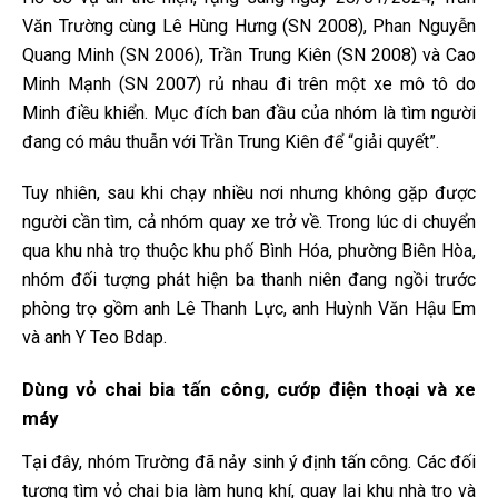
Văn Trường cùng Lê Hùng Hưng (SN 2008), Phan Nguyễn
Quang Minh (SN 2006), Trần Trung Kiên (SN 2008) và Cao
Minh Mạnh (SN 2007) rủ nhau đi trên một xe mô tô do
Minh điều khiển. Mục đích ban đầu của nhóm là tìm người
đang có mâu thuẫn với Trần Trung Kiên để “giải quyết”.
Tuy nhiên, sau khi chạy nhiều nơi nhưng không gặp được
người cần tìm, cả nhóm quay xe trở về. Trong lúc di chuyển
qua khu nhà trọ thuộc khu phố Bình Hóa, phường Biên Hòa,
nhóm đối tượng phát hiện ba thanh niên đang ngồi trước
phòng trọ gồm anh Lê Thanh Lực, anh Huỳnh Văn Hậu Em
và anh Y Teo Bdap.
Dùng vỏ chai bia tấn công, cướp điện thoại và xe
máy
Tại đây, nhóm Trường đã nảy sinh ý định tấn công. Các đối
tượng tìm vỏ chai bia làm hung khí, quay lại khu nhà trọ và