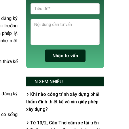
g đăng ký
hi trưởng
 pháp lý,
 như một
n thừa kế
TIN XEM NHIỀU
i đăng ký
Khi nào công trình xây dựng phải
thẩm định thiết kế và xin giấy phép
xây dựng?
ù có sống
Từ 13/2, Cần Thơ cấm xe tải trên