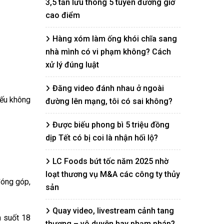
3,5 tấn lưu thông 5 tuyến đường giờ
cao điểm
Hàng xóm làm ống khói chĩa sang
nhà mình có vi phạm không? Cách
xử lý đúng luật
Đăng video đánh nhau ở ngoài
nếu không
đường lên mạng, tôi có sai không?
Được biếu phong bì 5 triệu đồng
dịp Tết có bị coi là nhận hối lộ?
LC Foods bứt tốc năm 2025 nhờ
loạt thương vụ M&A các công ty thủy
đóng góp,
sản
Quay video, livestream cảnh tang
h suốt 18
thương – vô duyên hay phạm pháp?