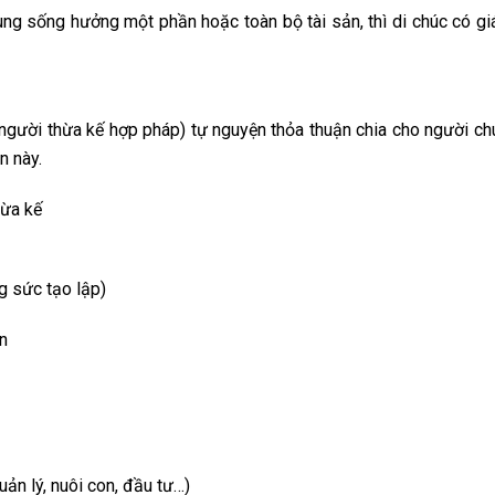
ng sống hưởng một phần hoặc toàn bộ tài sản, thì di chúc có giá
(người thừa kế hợp pháp) tự nguyện thỏa thuận chia cho người c
n này.
hừa kế
g sức tạo lập)
on
ản lý, nuôi con, đầu tư…)