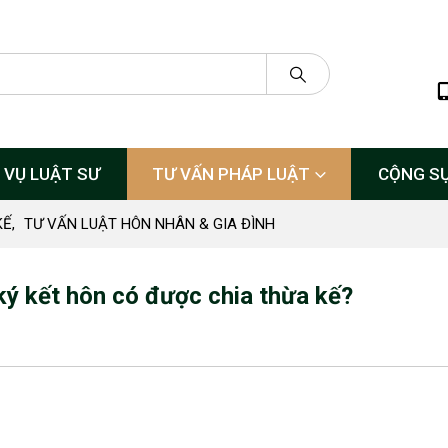
 VỤ LUẬT SƯ
TƯ VẤN PHÁP LUẬT
CỘNG S
KẾ
,
TƯ VẤN LUẬT HÔN NHÂN & GIA ĐÌNH
ý kết hôn có được chia thừa kế?