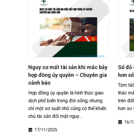
nhà để
Nguy cơ mất tài sản khi mắc bẫy
Sổ đỏ c
 theo
hợp đồng ủy quyền – Chuyên gia
hơn sổ 
cảnh báo
Tóm tắt 
h đi
Hợp đồng ủy quyền là hình thức giao
thắc mắc
ng xóm
dịch phổ biến trong đời sống, nhưng
trên đất
áp ranh
chỉ một sơ suất nhỏ cũng có thể khiến
hơn so vớ
chủ tài sản đối mặt nguy...
16/12
17/11/2025