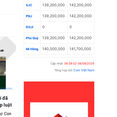
139,200,000
142,200,000
SJC
139,200,000
142,200,000
PNJ
0
0
DOJI
139,200,000
142,200,000
Phú Quý
140,000,000
141,700,000
Mi Hồng
Cập nhật:
06:38:02 08/08/2026
Coin Việt Nam
Tổng hợp bởi
ố đã
Chung sống 18 năm không đăng
Đóng b
p luật
ký kết hôn có được chia thừa kế?
có bị 
Giải đá
ợ: Con
Tóm tắt tình huống Một người phụ nữ