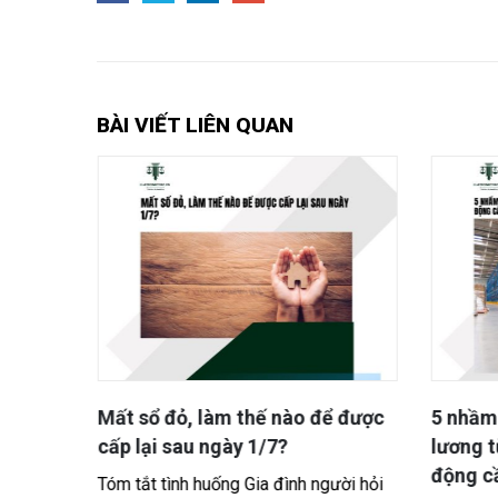
BÀI VIẾT LIÊN QUAN
 thừa
Mất sổ đỏ, làm thế nào để được
5 nhầm 
au ở
cấp lại sau ngày 1/7?
lương t
động cầ
Tóm tắt tình huống Gia đình người hỏi