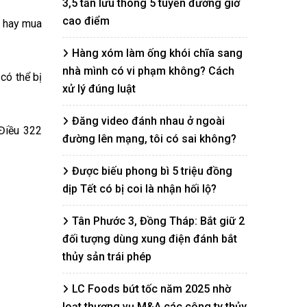
3,5 tấn lưu thông 5 tuyến đường giờ
cao điểm
g hay mua
Hàng xóm làm ống khói chĩa sang
nhà mình có vi phạm không? Cách
có thể bị
xử lý đúng luật
Đăng video đánh nhau ở ngoài
 Điều 322
đường lên mạng, tôi có sai không?
Được biếu phong bì 5 triệu đồng
dịp Tết có bị coi là nhận hối lộ?
Tân Phước 3, Đồng Tháp: Bắt giữ 2
đối tượng dùng xung điện đánh bắt
thủy sản trái phép
LC Foods bứt tốc năm 2025 nhờ
loạt thương vụ M&A các công ty thủy