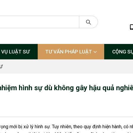
 VỤ LUẬT SƯ
TƯ VẤN PHÁP LUẬT
CỘNG S
Ự
 nhiệm hình sự dù không gây hậu quả nghi
ng mới bị xử lý hình sự. Tuy nhiên, theo quy định hiện hành, có n