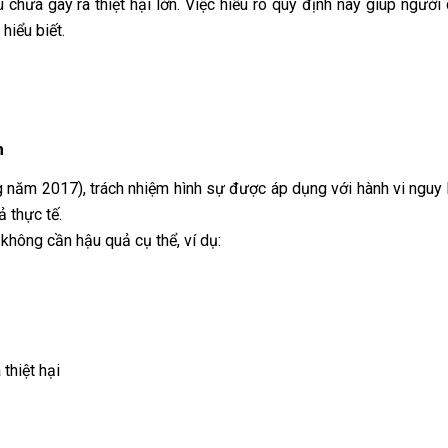
ù chưa gây ra thiệt hại lớn. Việc hiểu rõ quy định này giúp người
hiểu biết.
h
g năm 2017), trách nhiệm hình sự được áp dụng với hành vi nguy
 thực tế.
 không cần hậu quả cụ thể, ví dụ:
thiệt hại