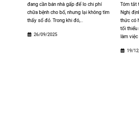
 họ để
đang cần bán nhà gấp để lo chi phí
Tóm tắt 
Việc
chữa bệnh cho bố, nhưng lại không tìm
Nghị đị
ợc thực
thấy sổ đỏ. Trong khi đó,...
thức có 
tối thiể
26/09/2025
làm việc 
19/12