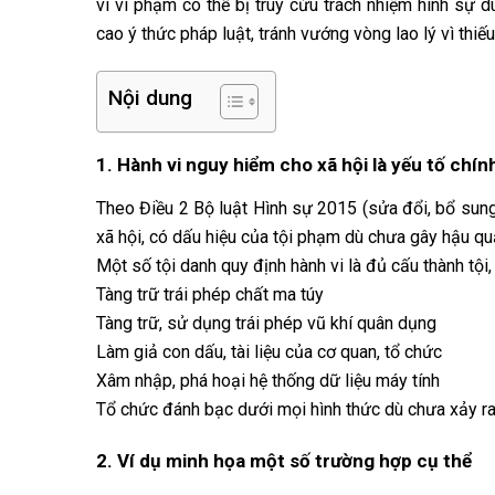
vi vi phạm có thể bị truy cứu trách nhiệm hình sự d
cao ý thức pháp luật, tránh vướng vòng lao lý vì thiếu 
Nội dung
1. Hành vi nguy hiểm cho xã hội là yếu tố chín
Theo Điều 2 Bộ luật Hình sự 2015 (sửa đổi, bổ sun
xã hội, có dấu hiệu của tội phạm dù chưa gây hậu quả
Một số tội danh quy định hành vi là đủ cấu thành tội,
Tàng trữ trái phép chất ma túy
Tàng trữ, sử dụng trái phép vũ khí quân dụng
Làm giả con dấu, tài liệu của cơ quan, tổ chức
Xâm nhập, phá hoại hệ thống dữ liệu máy tính
Tổ chức đánh bạc dưới mọi hình thức dù chưa xảy ra 
2. Ví dụ minh họa một số trường hợp cụ thể