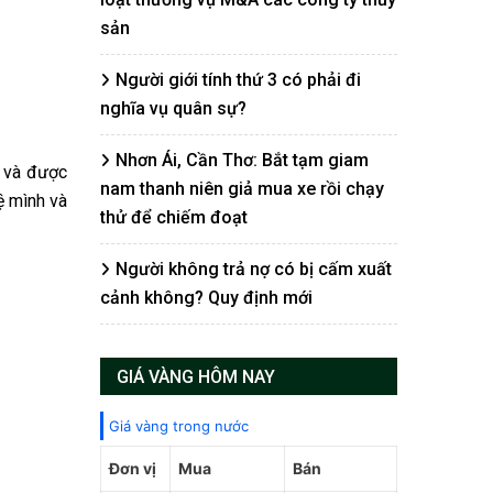
sản
Người giới tính thứ 3 có phải đi
nghĩa vụ quân sự?
Nhơn Ái, Cần Thơ: Bắt tạm giam
m và được
nam thanh niên giả mua xe rồi chạy
vệ mình và
thử để chiếm đoạt
Người không trả nợ có bị cấm xuất
cảnh không? Quy định mới
GIÁ VÀNG HÔM NAY
Giá vàng trong nước
Đơn vị
Mua
Bán