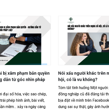
xấu người khác trên mạng xã
Cách nhận thừa kế đất
 có là vu khống?
mẹ không để lại di ch
ắt tình huống Một người phát hiện
Tóm tắt tình huống Một gia
nghiệp cũ đã đăng tải thông tin
mẹ đứng tên chung mảnh 
ặt về mình trên Facebook. Nội
cả hai đã qua đời mà không
sai sự thật, gây ảnh hưởng
chúc, hiện các con thống...