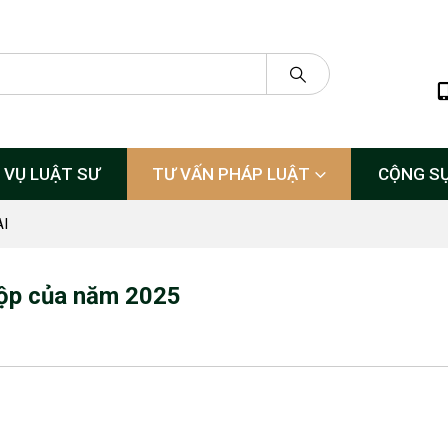
 VỤ LUẬT SƯ
TƯ VẤN PHÁP LUẬT
CỘNG S
I
 nộp của năm 2025