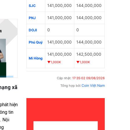
141,000,000
144,000,000
SJC
141,000,000
144,000,000
PNJ
0
0
DOJI
141,000,000
144,000,000
Phú Quý
141,000,000
142,500,000
Mi Hồng
▼1,000K
▼1,000K
Cập nhật:
17:35:02 09/08/2026
Coin Việt Nam
Tổng hợp bởi
 khi cha
Từ tháng 6/2025: Có thể nộp tiền
Có đ
úc
thi hành án dân sự trực tuyến
nhậ
trên Cổng dịch vụ công
NET
 đình có cha
đất nhưng
Kể từ tháng 6/2025, người dân và
Tóm 
 để lại di
doanh nghiệp trên toàn quốc đã có thể
làm v
thực hiện nghĩa vụ nộp tiền thi hành án
một 