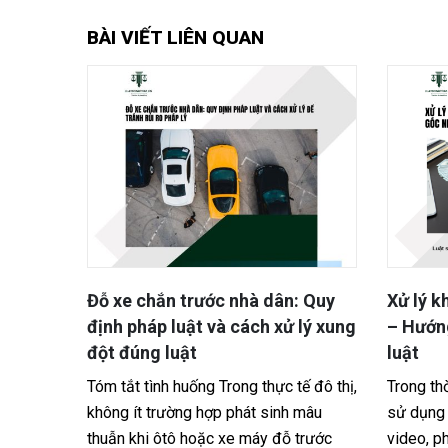
BÀI VIẾT LIÊN QUAN
ân: Quy
Xử lý khi bị xâm phạm bản quyền
Nói 
xử lý xung
– Hướng dẫn từ góc nhìn pháp
hội,
luật
Tóm t
c tế đô thị,
Trong thời đại số hóa, việc sao chép,
đồng 
inh mâu
sử dụng trái phép hình ảnh, bài viết,
bịa đ
đỗ trước
video, phần mềm… xảy ra ngày càng
dung 