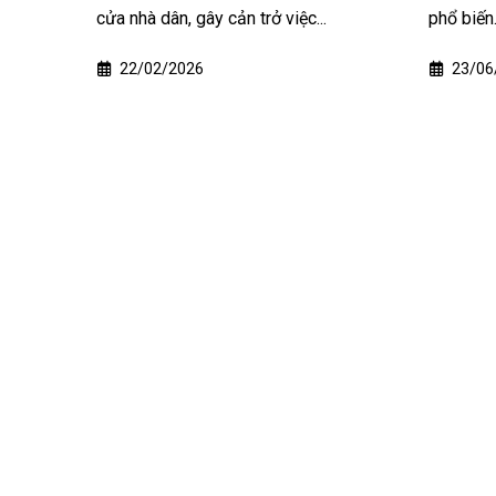
...
phổ biến. Tuy nhiên, không phải ai...
nghiê
23/06/2025
24