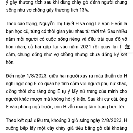
ý gây thương tích sau khi dùng chày gỗ đánh người chung
sống như vợ chồng gây thương tích 13%.
Theo cáo trạng, Nguyễn Thị Tuyết H và ông Lê Văn E vốn là
bạn học cũ, từng có thời gian yêu nhau từ thời trẻ. Sau nhiều
năm mỗi người có cuộc sống riêng và đều trải qua đổ vỡ
hôn nhân, cả hai gặp lại vào năm 2021 rồi quay lại tình
cảm, chung sống như vợ chồng nhưng chưa đăng ký kết
hôn.
Đến ngày 1/8/2023, giữa hai người xảy ra mâu thuẫn do H
nghi ngờ ông E có quan hệ tình cảm với người phụ nữ khác,
đồng thời cho rằng ông E tự ý lấy nữ trang của mình cho
người khác mượn mà không hỏi ý kiến. Sau khi cự cãi, ông
E vào phòng ngủ trước, còn H vẫn mang tâm trạng bực tức.
Theo kết quả điều tra, khoảng 3 giờ sáng ngày 2/8/2023, H
xuống bếp lấy một cây chày giã tiêu bằng gỗ dài khoảng