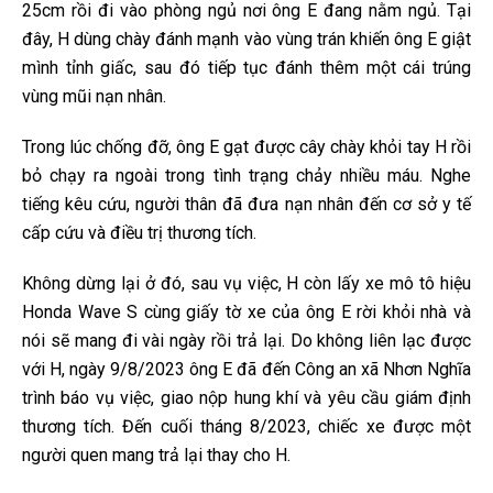
25cm rồi đi vào phòng ngủ nơi ông E đang nằm ngủ. Tại
đây, H dùng chày đánh mạnh vào vùng trán khiến ông E giật
mình tỉnh giấc, sau đó tiếp tục đánh thêm một cái trúng
vùng mũi nạn nhân.
Trong lúc chống đỡ, ông E gạt được cây chày khỏi tay H rồi
bỏ chạy ra ngoài trong tình trạng chảy nhiều máu. Nghe
tiếng kêu cứu, người thân đã đưa nạn nhân đến cơ sở y tế
cấp cứu và điều trị thương tích.
Không dừng lại ở đó, sau vụ việc, H còn lấy xe mô tô hiệu
Honda Wave S cùng giấy tờ xe của ông E rời khỏi nhà và
nói sẽ mang đi vài ngày rồi trả lại. Do không liên lạc được
với H, ngày 9/8/2023 ông E đã đến Công an xã Nhơn Nghĩa
trình báo vụ việc, giao nộp hung khí và yêu cầu giám định
thương tích. Đến cuối tháng 8/2023, chiếc xe được một
người quen mang trả lại thay cho H.