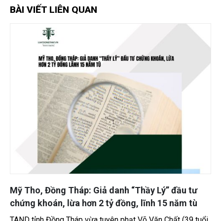
BÀI VIẾT LIÊN QUAN
 Tháp: Giả danh “Thầy Lý” đầu tư
Kim Sơn, Đồng
lừa hơn 2 tỷ đồng, lĩnh 15 năm tù
dùng dao đâm 
nhậu
Tháp vừa tuyên phạt Võ Văn Chất (39 tuổi,