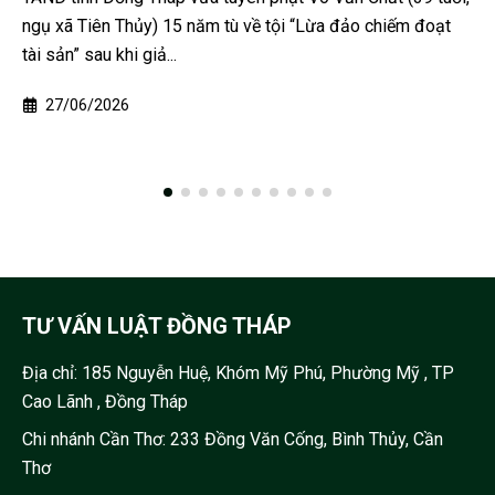
y) 15 năm tù về tội “Lừa đảo chiếm đoạt
Cơ quan Cảnh sát
giả...
giữ hình sự Dươ
Thạnh, xã Kim Sơn)
27/05/2026
TƯ VẤN LUẬT ĐỒNG THÁP
Địa chỉ:
185 Nguyễn Huệ, Khóm Mỹ Phú, Phường Mỹ , TP
Cao Lãnh , Đồng Tháp
Chi nhánh Cần Thơ: 233 Đồng Văn Cống, Bình Thủy, Cần
Thơ