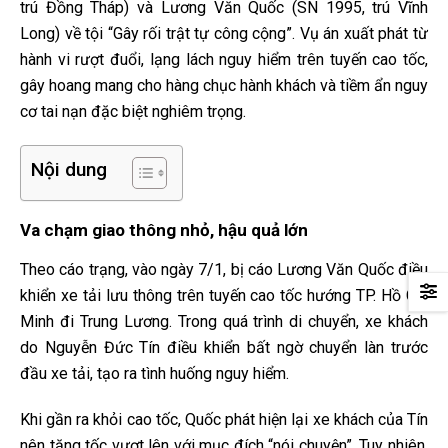
trú Đồng Tháp) và Lương Văn Quốc (SN 1995, trú Vĩnh
Long) về tội “Gây rối trật tự công cộng”. Vụ án xuất phát từ
hành vi rượt đuổi, lạng lách nguy hiểm trên tuyến cao tốc,
gây hoang mang cho hàng chục hành khách và tiềm ẩn nguy
cơ tai nạn đặc biệt nghiêm trọng.
Nội dung
Va chạm giao thông nhỏ, hậu quả lớn
Theo cáo trạng, vào ngày 7/1, bị cáo Lương Văn Quốc điều
khiển xe tải lưu thông trên tuyến cao tốc hướng TP. Hồ Chí
Minh đi Trung Lương. Trong quá trình di chuyển, xe khách
do Nguyễn Đức Tín điều khiển bất ngờ chuyển làn trước
đầu xe tải, tạo ra tình huống nguy hiểm.
Khi gần ra khỏi cao tốc, Quốc phát hiện lại xe khách của Tín
nên tăng tốc vượt lên với mục đích “nói chuyện”. Tuy nhiên,