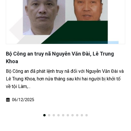
guyễn Văn Đài, Lê Trung
Mỹ Xuyên, Cần Thơ: lĩn
dụng trái phép ma túy
truy nã đối với Nguyễn Văn Đài và
Chiều 28/4, TAND khu vực
áng sau khi hai người bị khởi tố
xét xử sơ thẩm và tuyên p
1988, ngụ TP Cần...
28/04/2026