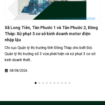
 Phước 2, Đồng
VKS đề nghị mức án vụ 29 bị cáo m
 motor điện
đánh người ở Cần Thơ
Ngày 29-1, TAND khu vực 2 – Cần Thơ tiế
p cho biết Đội
thẩm vụ án hình sự liên quan đến 29 bị cáo
 xử phạt 3 cơ sở
các...
29/01/2026