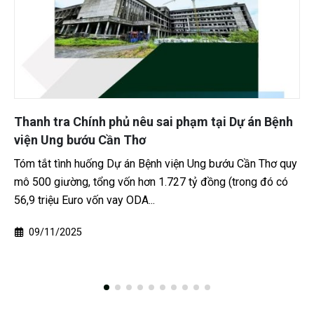
 phạm tại Dự án Bệnh
Vụ dàn cảnh cướp giật tại Tâ
thêm 5 đối tượng
iện Ung bướu Cần Thơ quy
Công an thành phố Cần Thơ tiếp tục
7 tỷ đồng (trong đó có
dàn cảnh cướp giật tài sản tại Khu
Bảo Tháp thuộc Công ty...
23/03/2026