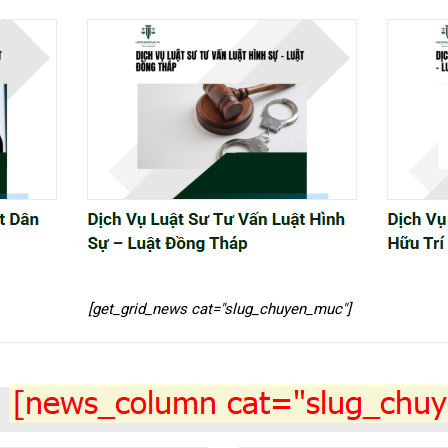
[get_grid_news cat="slug_chuyen_muc"]