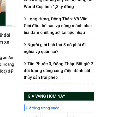
World Cup hơn 1,3 tỷ đồng
Long Hưng, Đồng Tháp: Võ Văn
Giỏi đầu thú sau vụ dùng mảnh chai
bia đâm chết người tại tiệc nhậu
iật
Đồng Tháp dự trữ hơn 600 tỷ
Lãnh 30
g mùng
đồng hàng hóa phục vụ Tết Bính
phép c
Người giới tính thứ 3 có phải đi
Ngọ 2026
Tòa án 
nghĩa vụ quân sự?
lực lượng
Nhằm đáp ứng đầy đủ nhu cầu tiêu
Tháp vừ
Tân Phước 3, Đồng Tháp: Bắt giữ 2
 giữ đối
dùng của người dân trong dịp Tết
và tuyê
đối tượng dùng xung điện đánh bắt
ài sản
Nguyên đán Bính Ngọ 2026, tỉnh Đồng
Ngọc (S
thủy sản trái phép
Tháp đã chủ động xây dựng phương
20/0
án...
GIÁ VÀNG HÔM NAY
09/01/2026
Giá vàng trong nước