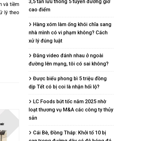
3,5 tấn lưu thông 5 tuyến đường giờ
n và tiềm
cao điểm
ử lý theo
Hàng xóm làm ống khói chĩa sang
nhà mình có vi phạm không? Cách
xử lý đúng luật
Đăng video đánh nhau ở ngoài
đường lên mạng, tôi có sai không?
Được biếu phong bì 5 triệu đồng
dịp Tết có bị coi là nhận hối lộ?
LC Foods bứt tốc năm 2025 nhờ
loạt thương vụ M&A các công ty thủy
sản
Cái Bè, Đồng Tháp: Khởi tố 10 bị
can trong đường dây cá độ bóng đá