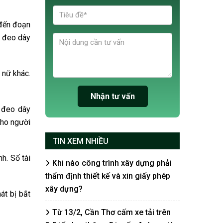
 đến đoạn
g đeo dây
 nữ khác.
g đeo dây
cho người
TIN XEM NHIỀU
h. Số tài
Khi nào công trình xây dựng phải
thẩm định thiết kế và xin giấy phép
xây dựng?
át bị bắt
Từ 13/2, Cần Thơ cấm xe tải trên