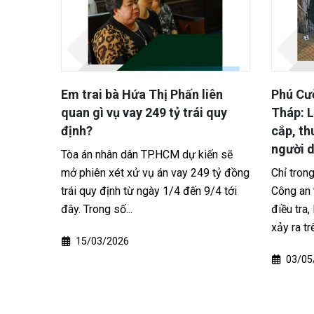
iên
Phú Cường – Mỹ Đức Tây, Đồng
Chợ Mới
 quy
Tháp: Liên tiếp phá 2 vụ trộm
tượng 
cắp, thu hồi nhiều tài sản cho
máy khi
người dân
ến sẽ
Cơ quan 
 tỷ đồng
Chỉ trong thời gian ngắn, lực lượng
Giang đa
/4 tới
Công an tỉnh Đồng Tháp đã liên tiếp
Anh (SN 
điều tra, làm rõ 2 vụ trộm cắp tài sản
điều tra v
xảy ra trên địa bàn...
26/05
03/05/2026