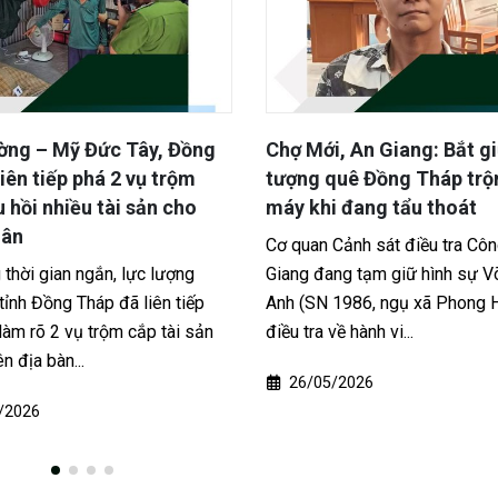
, An Giang: Bắt giữ đối
Bắt giữ nghi phạm cướp g
quê Đồng Tháp trộm xe
khiến một phụ nữ tử von
 đang tẩu thoát
2 Tết tại Cần Thơ
Cảnh sát điều tra Công an An
Công an TP Cần Thơ cho biết 
ng tạm giữ hình sự Võ Hoàng
chức năng đã nhanh chóng bắt
1986, ngụ xã Phong Hòa) để
tượng liên quan vụ cướp giật t
ề hành vi...
gây hậu quả đặc biệt...
/2026
19/02/2026