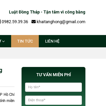
Luật Đồng Tháp - Tận tâm vì công bằng
0982.59.39.36
khaitanghong@gmail.com
Ự
TIN TỨC
LIÊN HỆ
g
TƯ VẤN MIỄN PHÍ
TP Hồ Chí
tỉnh miền