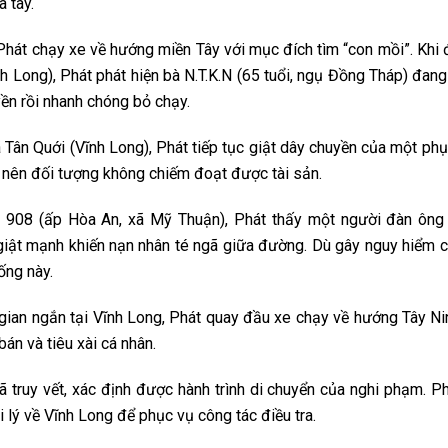
 tay.
Phát chạy xe về hướng miền Tây với mục đích tìm “con mồi”. Khi
h Long), Phát phát hiện bà N.T.K.N (65 tuổi, ngụ Đồng Tháp) đan
yền rồi nhanh chóng bỏ chạy.
ã Tân Quới (Vĩnh Long), Phát tiếp tục giật dây chuyền của một phụ
g nên đối tượng không chiếm đoạt được tài sản.
nh 908 (ấp Hòa An, xã Mỹ Thuận), Phát thấy một người đàn ôn
giật mạnh khiến nạn nhân té ngã giữa đường. Dù gây nguy hiểm 
ống này.
i gian ngắn tại Vĩnh Long, Phát quay đầu xe chạy về hướng Tây Nin
án và tiêu xài cá nhân.
 truy vết, xác định được hành trình di chuyển của nghi phạm. Ph
lý về Vĩnh Long để phục vụ công tác điều tra.