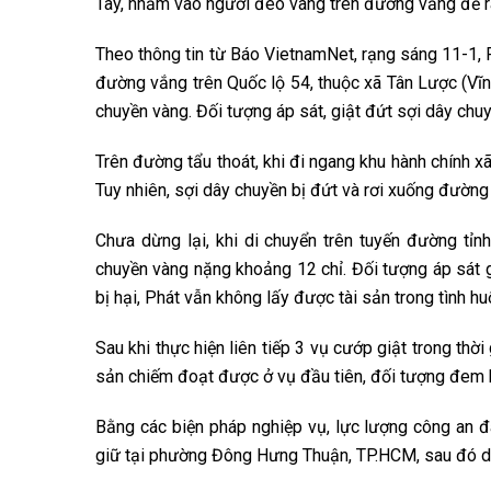
Tây, nhắm vào người đeo vàng trên đường vắng để ra
Theo thông tin từ Báo VietnamNet, rạng sáng 11-1, 
đường vắng trên Quốc lộ 54, thuộc xã Tân Lược (Vĩn
chuyền vàng. Đối tượng áp sát, giật đứt sợi dây chu
Trên đường tẩu thoát, khi đi ngang khu hành chính x
Tuy nhiên, sợi dây chuyền bị đứt và rơi xuống đườn
Chưa dừng lại, khi di chuyển trên tuyến đường tỉ
chuyền vàng nặng khoảng 12 chỉ. Đối tượng áp sát 
bị hại, Phát vẫn không lấy được tài sản trong tình hu
Sau khi thực hiện liên tiếp 3 vụ cướp giật trong thờ
sản chiếm đoạt được ở vụ đầu tiên, đối tượng đem b
Bằng các biện pháp nghiệp vụ, lực lượng công an đã
giữ tại phường Đông Hưng Thuận, TP.HCM, sau đó di 