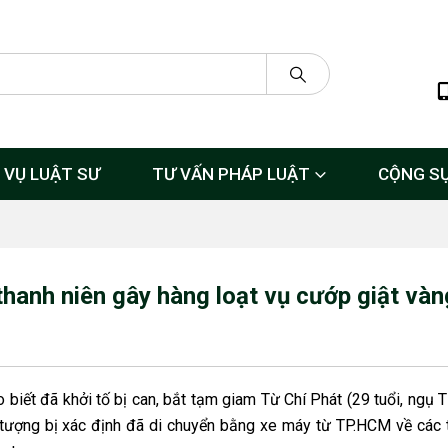
 VỤ LUẬT SƯ
TƯ VẤN PHÁP LUẬT
CỘNG S
hanh niên gây hàng loạt vụ cướp giật vàn
biết đã khởi tố bị can, bắt tạm giam Từ Chí Phát (29 tuổi, ngụ 
i tượng bị xác định đã di chuyển bằng xe máy từ TP.HCM về các 