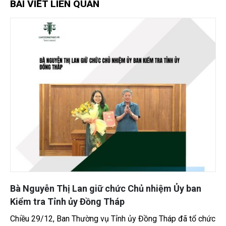
BÀI VIẾT LIÊN QUAN
Nghi án chồng đâm vợ trước mặt con nhỏ tại
Đồng Tháp – Góc nhìn pháp lý về tội giết người
Một vụ việc nghiêm trọng xảy ra tại xã An Phước, tỉnh