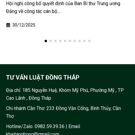
Đồng Tháp khi người chồng bị cho là đã dùng hung khí tấn
công vợ ngay trước mặt...
25/02/2026
TƯ VẤN LUẬT ĐỒNG THÁP
Địa chỉ:
185 Nguyễn Huệ, Khóm Mỹ Phú, Phường Mỹ , TP
Cao Lãnh , Đồng Tháp
Chi nhánh Cần Thơ: 233 Đồng Văn Cống, Bình Thủy, Cần
Thơ
Hotline/Zalo:
0982.59.39.36
| Email:
khaitanghong@gmail.com