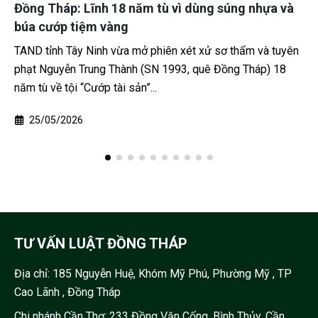
a và
Cái Bè, Đồng Tháp: Khởi tố 10 bị can trong đư
dây cá độ bóng đá World Cup hơn 1,3 tỷ đồng
tuyên
Cái Bè, Đồng Tháp: Công an tỉnh Đồng Tháp vừa triệt p
 18
một đường dây tổ chức đánh bạc và đánh bạc dưới hì
thức cá độ bóng đá qua...
09/07/2026
TƯ VẤN LUẬT ĐỒNG THÁP
Địa chỉ:
185 Nguyễn Huệ, Khóm Mỹ Phú, Phường Mỹ , TP
Cao Lãnh , Đồng Tháp
Chi nhánh Cần Thơ: 233 Đồng Văn Cống, Bình Thủy, Cần