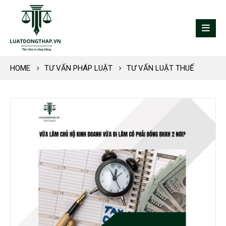
HOME
TƯ VẤN PHÁP LUẬT
TƯ VẤN LUẬT THUẾ